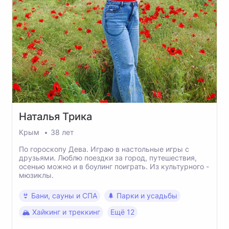
Наталья
Трика
Крым
38 лет
По гороскопу Дева. Играю в настольные игры с
друзьями. Люблю поездки за город, путешествия,
осенью можно и в боулинг поиграть. Из культурного -
мюзиклы.
👙 Бани, сауны и СПА
🌲 Парки и усадьбы
🏔 Хайкинг и треккинг
Ещё 12