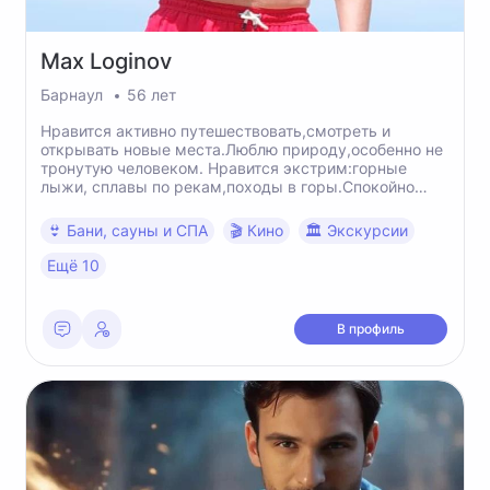
Max
Loginov
Барнаул
56 лет
Нравится активно путешествовать,смотреть и
открывать новые места.Люблю природу,особенно не
тронутую человеком. Нравится экстрим:горные
лыжи, сплавы по рекам,походы в горы.Спокойно
переношу тяготы походной жизни. Комуникабелен. С
чувством юмора, кажется.
👙 Бани, сауны и СПА
🎬 Кино
🏛 Экскурсии
Ещё 10
В профиль