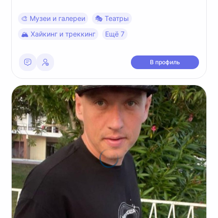
🎨 Музеи и галереи
🎭 Театры
🏔 Хайкинг и треккинг
Ещё 7
В профиль