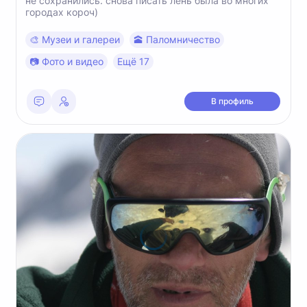
не сохранились. снова писать лень была во многих
городах короч)
🎨 Музеи и галереи
🕋 Паломничество
📷 Фото и видео
Ещё 17
В профиль