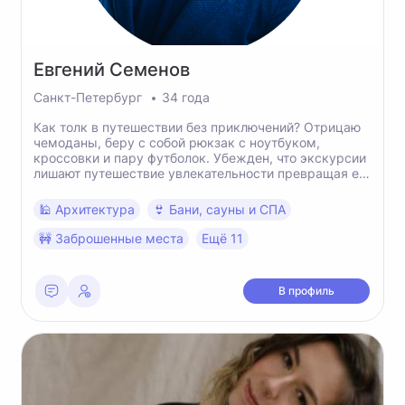
Евгений
Семенов
Санкт-Петербург
34 года
Как толк в путешествии без приключений? Отрицаю
чемоданы, беру с собой рюкзак с ноутбуком,
кроссовки и пару футболок. Убежден, что экскурсии
лишают путешествие увлекательности превращая его
в пресный, рутинный и заурядный процесс.
Вовлекаю окружающих в приключения!) Мечтаю,
🕌 Архитектура
👙 Бани, сауны и СПА
чтобы меня кто нибудь вовлек в какое-нибудь
увлекательное или даже немного опасное
🚧 Заброшенные места
Ещё 11
приключение! Люблю как замороченные
путешествия на край света, так и простые
пригородные походы.
В профиль