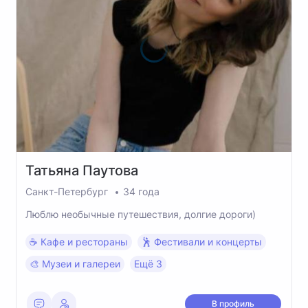
Татьяна
Паутова
Санкт-Петербург
34 года
Люблю необычные путешествия, долгие дороги)
☕️ Кафе и рестораны
🕺 Фестивали и концерты
🎨 Музеи и галереи
Ещё 3
В профиль