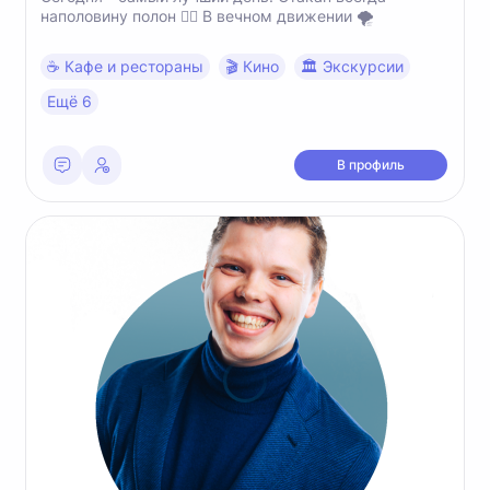
наполовину полон ✌🏼 В вечном движении 🌪️
☕️ Кафе и рестораны
🎬 Кино
🏛 Экскурсии
Ещё 6
В профиль