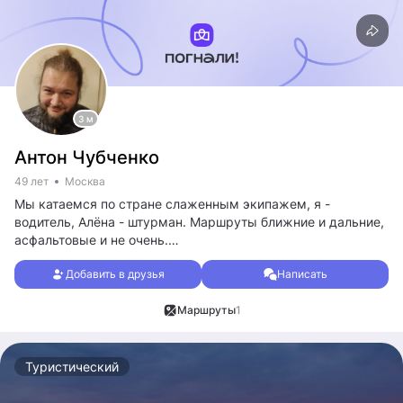
3 м
Антон Чубченко
49 лет
Москва
Мы катаемся по стране слаженным экипажем, я -
водитель, Алёна - штурман. Маршруты ближние и дальние,
асфальтовые и не очень.
Катаемся за красотой, и немножко за красивыми
Добавить в друзья
Написать
камушками =)
Живем в палатах на природе. Гуляем без оголтелого
Маршруты
1
оффроуда, но съезжаем с асфальта без комплексов =)
Можно присоединиться к нам своим экипажем на маршрут
или часть его.
Туристический
Сам много лет водил велопоходы, но коленка развалилась.