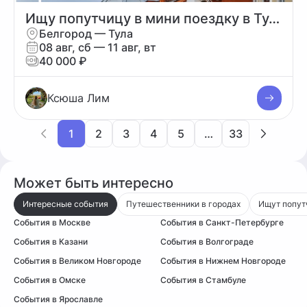
Ищу попутчицу в мини поездку в Тулу;дата примерная до конца августа в любой день
Белгород — Тула
08 авг, сб — 11 авг, вт
40 000 ₽
Ксюша Лим
1
2
3
4
5
…
33
Может быть интересно
Интересные события
Путешественники в городах
Ищут попут
События в Москве
События в Санкт-Петербурге
События в Казани
События в Волгограде
События в Великом Новгороде
События в Нижнем Новгороде
События в Омске
События в Стамбуле
События в Ярославле