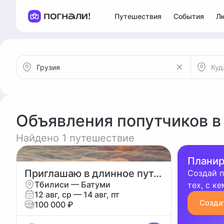
Путешествия
События
Л
Объявления попутчиков в
Найдено 1 путешествие
Планир
Приглашаю в длинное путешествие по Западной Грузии
Создай п
Тбилиси — Батуми
тех, с к
12 авг, ср — 14 авг, пт
Созда
100 000 ₽