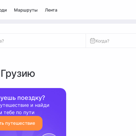
юди
Маршруты
Лента
Когда?
 Грузию
уешь поездку?
утешествие и найди
ем тебе по пути
ть путешествие