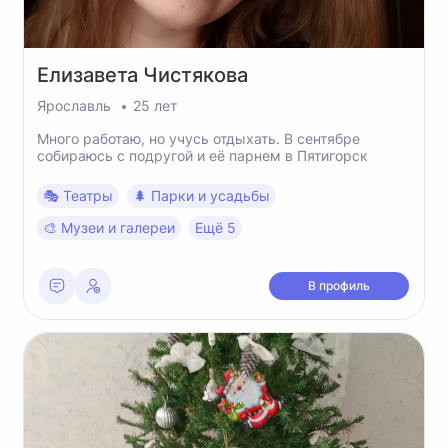
Елизавета
Чистякова
Ярославль
25 лет
Много работаю, но учусь отдыхать. В сентябре
собираюсь с подругой и её парнем в Пятигорск
🎭 Театры
🌲 Парки и усадьбы
🎨 Музеи и галереи
Ещё 5
В профиль