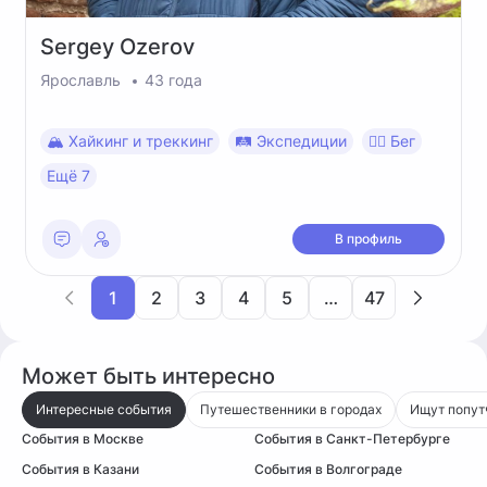
Sergey
Ozerov
Ярославль
43 года
🏔 Хайкинг и треккинг
🛤 Экспедиции
🏃‍♂️ Бег
Ещё 7
В профиль
1
2
3
4
5
…
47
Может быть интересно
Интересные события
Путешественники в городах
Ищут попут
События в Москве
События в Санкт-Петербурге
События в Казани
События в Волгограде