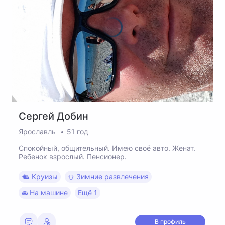
Сергей
Добин
Ярославль
51 год
Спокойный, общительный. Имею своё авто. Женат.
Ребенок взрослый. Пенсионер.
🛳 Круизы
⛄️ Зимние развлечения
🚘 На машине
Ещё 1
В профиль