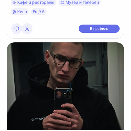
☕️ Кафе и рестораны
🎨 Музеи и галереи
🎬 Кино
Ещё 5
В профиль