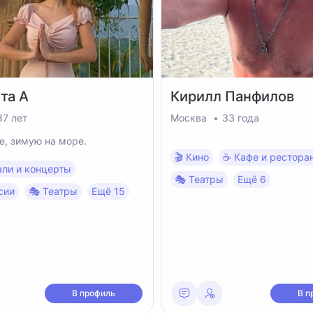
ета
А
Кирилл
Панфилов
37 лет
Москва
33 года
е, зимую на море.
🎬 Кино
☕️ Кафе и рестора
али и концерты
🎭 Театры
Ещё 6
сии
🎭 Театры
Ещё 15
В профиль
В п