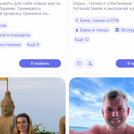
ывать для себя новые места.
отдых , готова к спонтанным
общение. Занимаюсь
путешествиям и вылазкам ку
и по
му росту. Люблю
👙 Бани, сауны и СПА
вать на машине.
сии
🧋 Бары и танцы
🏛 Экску
али и концерты
Ещё 12
 рестораны
Ещё 9
В профиль
В п