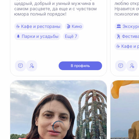
щедрый, добрый и умный мужчина в
люблю откр
самом расцвете, да еще и с чувством
Нравится 
юмора полный порядок!
психологией провожу тренинг
личностно
путешество
☕️ Кафе и рестораны
🎬 Кино
🏛 Экскур
🌲 Парки и усадьбы
Ещё 7
🕺 Фестив
☕️ Кафе и
В профиль