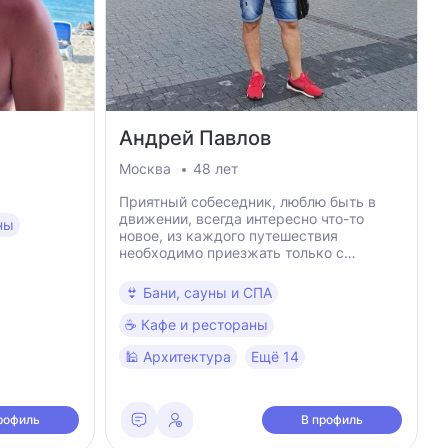
Андрей
Павлов
Москва
48 лет
Приятный собеседник, люблю быть в
движении, всегда интересно что-то
ны
новое, из каждого путешествия
необходимо приезжать только с
положительными эмоциями !!!
👙 Бани, сауны и СПА
☕️ Кафе и рестораны
🕌 Архитектура
Ещё 14
рофиль
В профиль