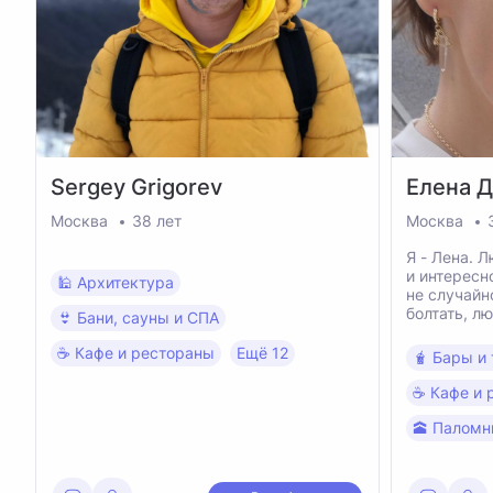
Sergey
Grigorev
Елена
Д
Москва
38 лет
Москва
Я - Лена. 
и интересно. Всё что 
🕌 Архитектура
не случайн
болтать, л
👙 Бани, сауны и СПА
время наед
компании н
☕️ Кафе и рестораны
Ещё 12
🧋 Бары и
горы, пляж
☕️ Кафе и
🕋 Паломн