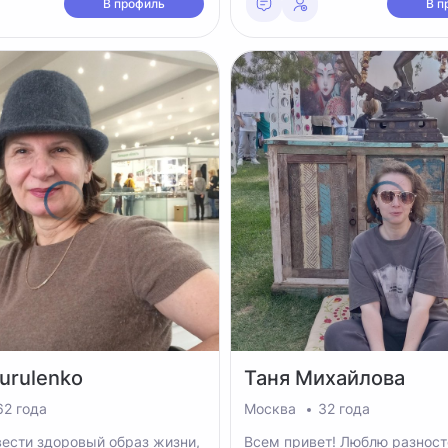
В профиль
В п
urulenko
Таня
Михайлова
62 года
Москва
32 года
ести здоровый образ жизни,
Всем привет! Люблю разнос