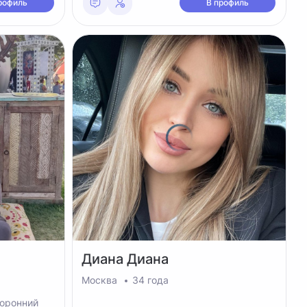
рофиль
В профиль
Диана
Диана
Москва
34 года
торонний