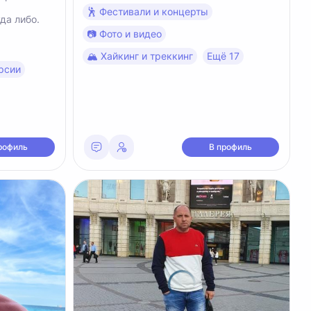
🕺 Фестивали и концерты
да либо.
📷 Фото и видео
🏔 Хайкинг и треккинг
Ещё 17
рсии
рофиль
В профиль