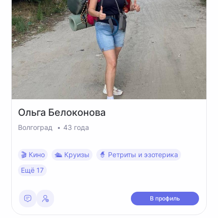
Ольга
Белоконова
Волгоград
43 года
🎬 Кино
🛳 Круизы
🧙 Ретриты и эзотерика
Ещё 17
В профиль