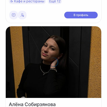
☕️ Кафе и рестораны
Ещё 12
В профиль
Алёна
Собирзянова