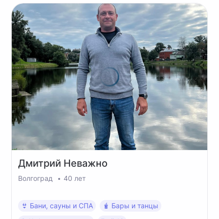
Дмитрий
Неважно
Волгоград
40 лет
👙 Бани, сауны и СПА
🧋 Бары и танцы