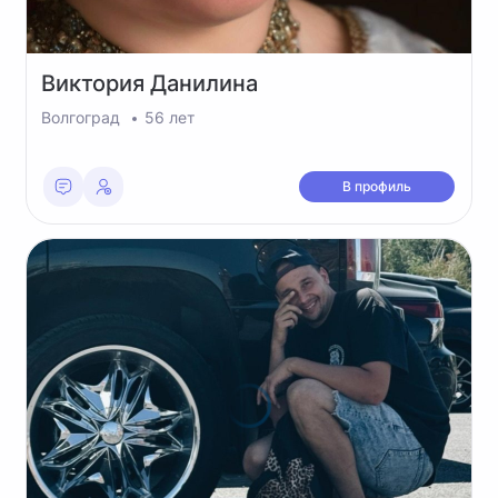
Виктория
Данилина
Волгоград
56 лет
В профиль