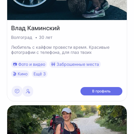
Влад
Каминский
Волгоград
30 лет
Любитель с кайфом провести время. Красивые
фотографии с телефона, для глаз твоих
📷 Фото и видео
🚧 Заброшенные места
🎬 Кино
Ещё 3
В профиль