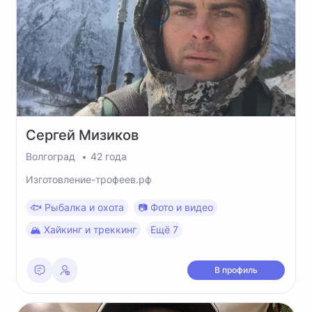
Сергей
Мизиков
Волгоград
42 года
Изготовление-трофеев.рф
🐟 Рыбалка и охота
📷 Фото и видео
🏔 Хайкинг и треккинг
Ещё 7
В профиль