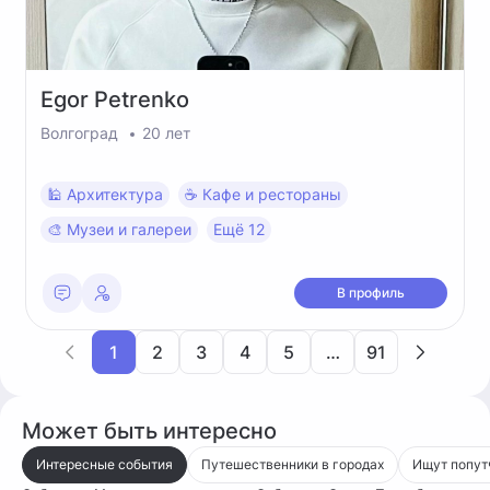
Egor
Petrenko
Волгоград
20 лет
🕌 Архитектура
☕️ Кафе и рестораны
🎨 Музеи и галереи
Ещё 12
В профиль
1
2
3
4
5
…
91
Может быть интересно
Интересные события
Путешественники в городах
Ищут попут