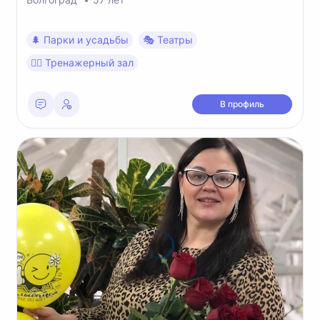
🌲 Парки и усадьбы
🎭 Театры
🏋️‍♂️ Тренажерный зал
В профиль