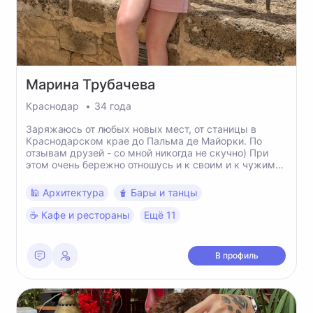
Марина
Трубачева
Краснодар
34 года
Заряжаюсь от любых новых мест, от станицы в
Краснодарском крае до Пальма де Майорки. По
отзывам друзей - со мной никогда не скучно) При
этом очень бережно отношусь и к своим и к чужим
границам, и спокойно отношусь к разному
времяпрепровождению в путешествии. Люблю сама
🕌 Архитектура
🧋 Бары и танцы
собирать маршрут, обожаю Египет в декабре и
чередую режим «Тюленя» с 20000 шагов в день)
☕️ Кафе и рестораны
Ещё 11
В профиль