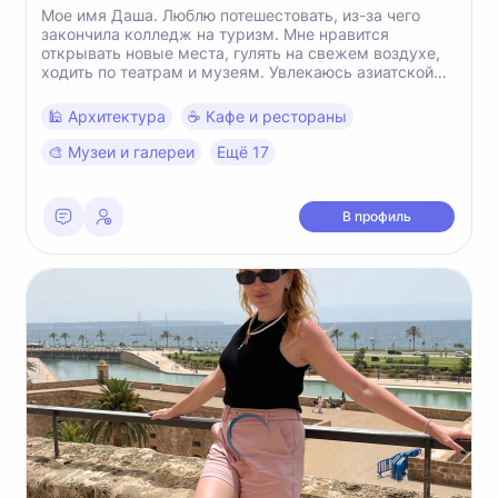
Мое имя Даша. Люблю потешестовать, из-за чего
закончила колледж на туризм. Мне нравится
открывать новые места, гулять на свежем воздухе,
ходить по театрам и музеям. Увлекаюсь азиатской
культурой. Мечтаю поседить Японию и Китай. Я из
Краснодара ( могу многое показать и рассказать).
🕌 Архитектура
☕️ Кафе и рестораны
Много есдила по Краснодарскому краю. Также
знаток Адыгей. Была заграницей в Турции и Египте.
🎨 Музеи и галереи
Ещё 17
Люблю читать книги и статьи с вязоной с туризмом.
Приятно познакомиться😊
В профиль