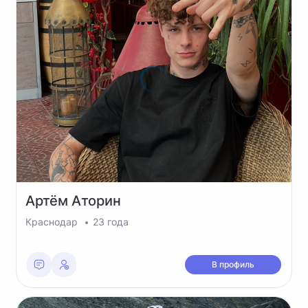
Артём
Аторин
Краснодар
23 года
В профиль