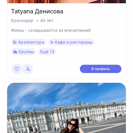
Tatyana
Денисова
Краснодар
40 лет
Жизнь - складывается из впечатлений!
🕌 Архитектура
☕️ Кафе и рестораны
🛳 Круизы
Ещё 13
В профиль