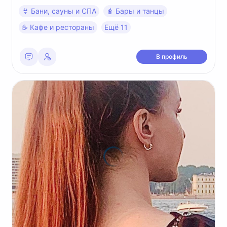
👙 Бани, сауны и СПА
🧋 Бары и танцы
☕️ Кафе и рестораны
Ещё 11
В профиль