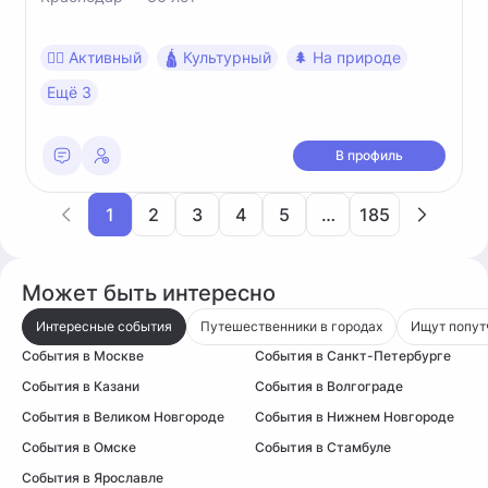
🧍‍♀️ Активный
🛕 Культурный
🌲 На природе
Ещё 3
В профиль
1
2
3
4
5
…
185
Может быть интересно
Интересные события
Путешественники в городах
Ищут попут
События в Москве
События в Санкт-Петербурге
События в Казани
События в Волгограде
События в Великом Новгороде
События в Нижнем Новгороде
События в Омске
События в Стамбуле
События в Ярославле