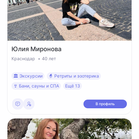
Юлия
Миронова
Краснодар
40 лет
🏛 Экскурсии
🧙 Ретриты и эзотерика
👙 Бани, сауны и СПА
Ещё 13
В профиль