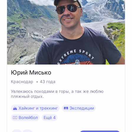
Юрий
Мисько
Краснодар
43 года
Увлекаюсь походами в горы, а так же люблю
пляжный отдых.
🏔 Хайкинг и треккинг
🛤 Экспедиции
🤽‍♀️ Волейбол
Ещё 4