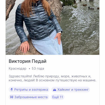
Виктория
Педай
Краснодар
53 года
Здравствуйте! Люблю природу, море, животных и,
конечно, людей! В основном путешествую на машине.
🧙 Ретриты и эзотерика
🏔 Хайкинг и треккинг
🚧 Заброшенные места
Ещё 11