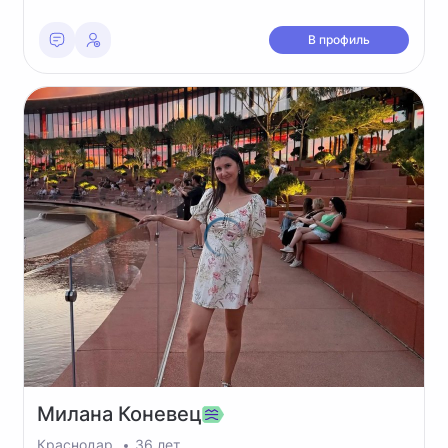
В профиль
Милана
Коневец
Краснодар
36 лет