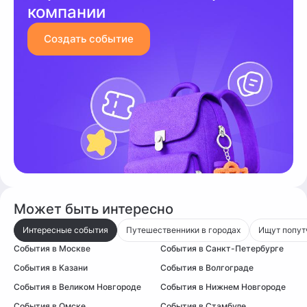
компании
Создать событие
Может быть интересно
Интересные события
Путешественники в городах
Ищут попут
События в Москве
События в Санкт-Петербурге
События в Казани
События в Волгограде
События в Великом Новгороде
События в Нижнем Новгороде
События в Омске
События в Стамбуле