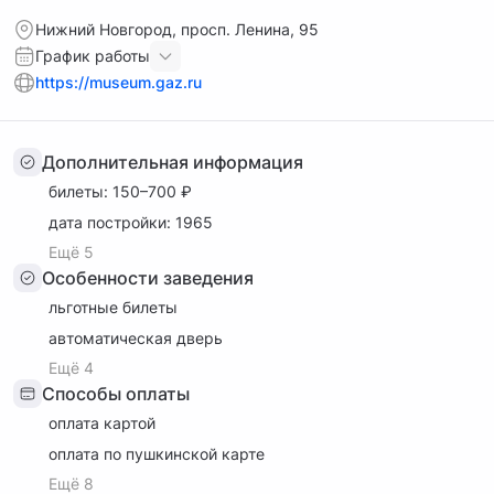
предприятия. Находится на проспекте Ленина, 95. Часы
работы: понедельник–пятница и воскресенье 09:00–19:00,
Нижний Новгород, просп. Ленина, 95
суббота 09:00–17:00.
График работы
https://museum.gaz.ru
Дополнительная информация
билеты: 150–700 ₽
дата постройки: 1965
Ещё 5
Особенности заведения
льготные билеты
автоматическая дверь
Ещё 4
Способы оплаты
оплата картой
оплата по пушкинской карте
Ещё 8