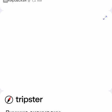
М
Кировская
1,2 км