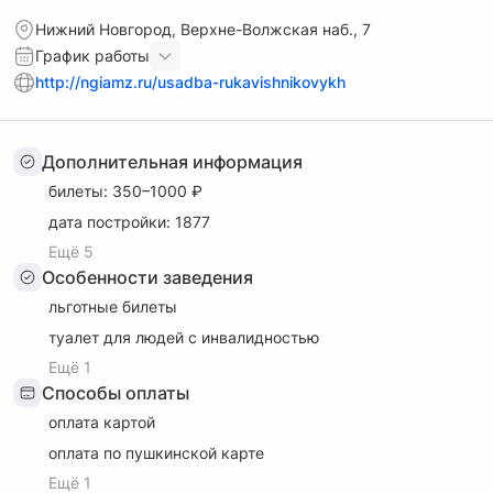
быта и культуры Нижнего Новгорода. Музей открыт для
посетителей ежедневно с 10:00 до 18:00. Находится на
Нижний Новгород, Верхне-Волжская наб., 7
Верхне-Волжской набережной, 7.
График работы
http://ngiamz.ru/usadba-rukavishnikovykh
Дополнительная информация
билеты: 350–1000 ₽
дата постройки: 1877
Ещё 5
Особенности заведения
льготные билеты
туалет для людей с инвалидностью
Ещё 1
Способы оплаты
оплата картой
оплата по пушкинской карте
Ещё 1