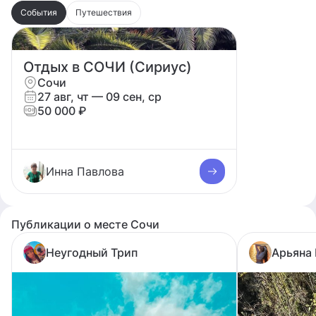
События
Путешествия
Отдых в СОЧИ (Сириус)
Сочи
27 авг, чт
— 09 сен, ср
50 000 ₽
Инна Павлова
Публикации о месте Сочи
Неугодный Трип
Арьяна