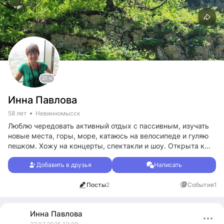
21 ч
Инна Павлова
58 лет
Невинномысск
Люблю чередовать активный отдых с пассивным, изучать
новые места, горы, море, катаюсь на велосипеде и гуляю
пешком. Хожу на концерты, спектакли и шоу. Открыта к
общению, могу составить компанию в поездке или походе.
Добавить в друзья
Написать
Характер в меру нордический))) Ценю в людях чувство
юмора 😁
Посты
2
События
1
Инна
Павлова