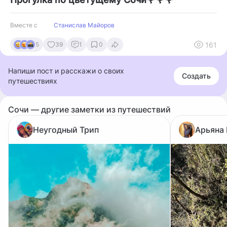
Вместе с
Станислав Майоров
161
5
39
1
0
Напиши пост и расскажи о своих
Создать
путешествиях
Сочи — другие заметки из путешествий
Неугодный Трип
Арьяна