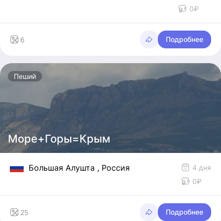
0₽
Подробнее
6
Пеший
Море+Горы=Крым
Большая Алушта
, Россия
4 дня
0₽
Подробнее
25