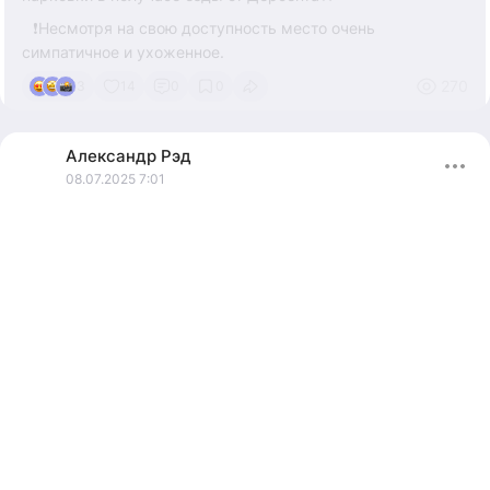
⠀❗Несмотря на свою доступность место очень
симпатичное и ухоженное.
⠀По дороге можно купить свежее горячее чуду, заварить
270
3
14
0
0
чай и получится классный обед в замечательном месте.
Можно заехать в крепость "Семи братьев и одной
Александр
Рэд
сестры", а далее отправится к мосту без единого гвоздя⛩️
08.07.2025 7:01
⠀Получится неспешная прогулка если Вы отдыхаете в
окрестностях Дербента.
#redstrophy #хучни #ханагский #хучнинский #дербент
#водопад #дагестан #каспий #отдых