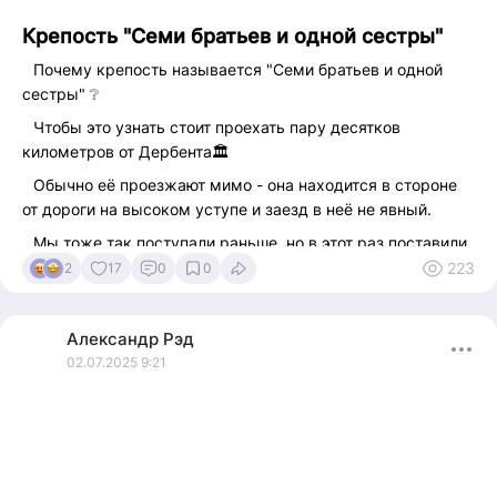
Крепость "Семи братьев и одной сестры"
⠀Почему крепость называется "Семи братьев и одной
сестры" ❔
⠀Чтобы это узнать стоит проехать пару десятков
километров от Дербента🏛
⠀Обычно её проезжают мимо - она находится в стороне
от дороги на высоком уступе и заезд в неё не явный.
⠀Мы тоже так поступали раньше, но в этот раз поставили
цель добраться и посмотреть😀
223
2
17
0
0
⠀Эта крепость известна, как Хучнинская, Ягдыгская
крепость. Построена была в VII–VIII века и является
Александр
Рэд
продолжением Дербентской крепости.
02.07.2025 9:21
⠀Просто гулять около неё не интересно - остались лишь
стены и красивые виды на окрестности🏔
⠀Рекомендую взять экскурсовода. Стоимость очень
гуманная, а экскурсия интересная. У нас внимательно
слушали даже дети и я, который вообще не любитель