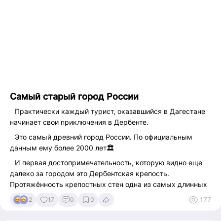
ходить по экскурсиям😌
⠀Кроме крепости на территории есть музей, большая
бесплатная парковка и туалеты.
⠀Дорога до крепости полностью асфальтированная🛣
#redstrophy #дагестан #dagestan #хунзах #дербент
#каспий #махачкала #кубачи #мореозеро
Самый старый город России
⠀Практически каждый турист, оказавшийся в Дагестане
начинает свои приключения в Дербенте.
⠀Это самый древний город России. По официальным
данным ему более 2000 лет🏛
⠀И первая достопримечательность, которую видно еще
далеко за городом это Дербентская крепость.
Протяжённость крепостных стен одна из самых длинных
в мире: Северная стена тянется на 3,5 км, Южная —
177
2
17
0
0
почти на 3 км.
⠀Чтобы попасть в сердце крепости надо подняться на