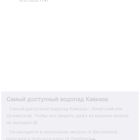
10.07.2025 11:47
Самый доступный водопад Кавказа
⠀Самый доступный водопад Кавказа - Ханагский или
Хучнинский. Чтобы его увидеть даже из машины можно
не выходить😄
⠀Он находится в нескольких метрах от бесплатной
парковки в получасе езды от Дербента🚗