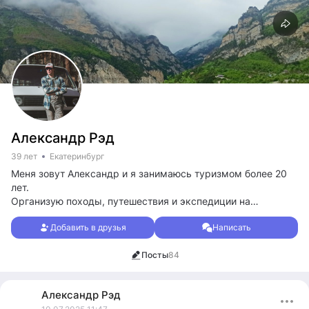
Александр Рэд
39 лет
Екатеринбург
Меня зовут Александр и я занимаюсь туризмом более 20
лет.
Организую походы, путешествия и экспедиции на
автомобилях, пешком и других средствах передвижения
Добавить в друзья
Написать
по Уралу, России и другим странам.
Люблю горы и природу. Катаю фрирайд, сплавляюсь на
Посты
84
катамаранах и сапе, реставрирую авто, люблю
внедорожники.
Александр
Рэд