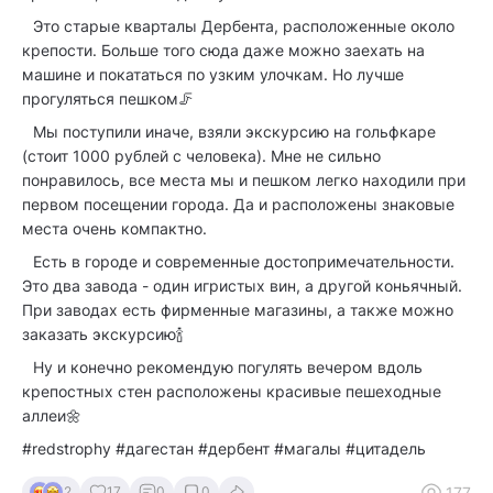
⠀Это старые кварталы Дербента, расположенные около
крепости. Больше того сюда даже можно заехать на
машине и покататься по узким улочкам. Но лучше
прогуляться пешком🦵
⠀Мы поступили иначе, взяли экскурсию на гольфкаре
(стоит 1000 рублей с человека). Мне не сильно
понравилось, все места мы и пешком легко находили при
первом посещении города. Да и расположены знаковые
места очень компактно.
⠀Есть в городе и современные достопримечательности.
Это два завода - один игристых вин, а другой коньячный.
При заводах есть фирменные магазины, а также можно
заказать экскурсию🍾
⠀Ну и конечно рекомендую погулять вечером вдоль
крепостных стен расположены красивые пешеходные
аллеи🌼
#redstrophy #дагестан #дербент #магалы #цитадель
177
2
17
0
0