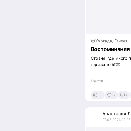
Хургада, Египет
Воспоминания 
Страна, где много 
горизонте 🌸🤩
Места
17
0
Анастасия
Л
27.05.2026 18:25