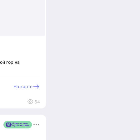
+3
ой гор на
На карте
64