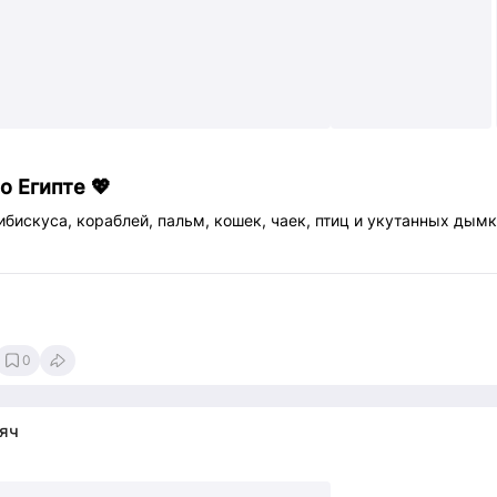
о Египте 💖
гибискуса, кораблей, пальм, кошек, чаек, птиц и укутанных дымк
0
яч