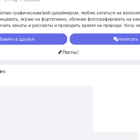
ботаю графическим/веб-дизайнером, люблю кататься на велосипе
танцевать, играю на фортепиано, обожаю фотографировать на ка
ечать закаты и рассветы и проводить время на природе. Хочу н
чтаю научиться сёрфить и прыгнуть с парашютом :)
бавить в друзья
Написать
Посты
2
яч