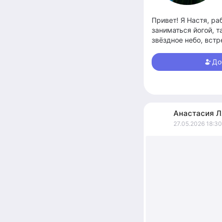
Привет! Я Настя, ра
заниматься йогой, 
звёздное небо, встр
путешествовать, ме
До
Анастасия
Л
27.05.2026 18:30