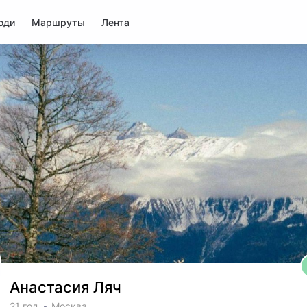
юди
Маршруты
Лента
Анастасия Ляч
21 год
Москва