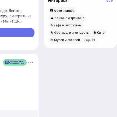
Интересы
Все
де, бегать,
📷 Фото и видео
меру, смотреть на
🏔 Хайкинг и треккинг
ачать чаще
☕️ Кафе и рестораны
🕺 Фестивали и концерты
🎬 Кино
🎨 Музеи и галереи
Еще 13