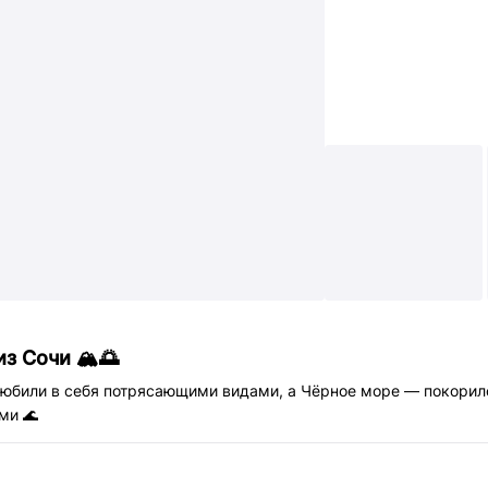
з Сочи 🏔️🌅
любили в себя потрясающими видами, а Чёрное море — покорил
ми 🌊