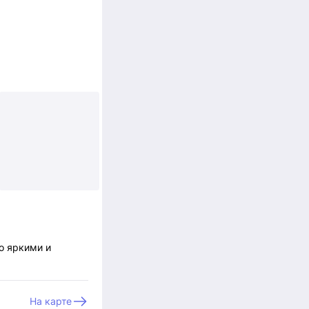
+2
о яркими и
На карте