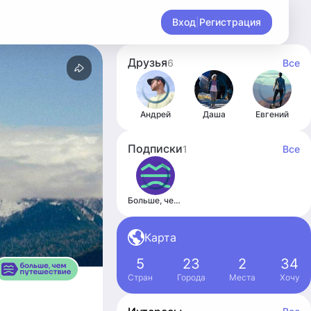
Вход
|
Регистрация
Друзья
6
Все
Андрей
Даша
Евгений
Подписки
1
Все
Больше, чем путешествие
Карта
5
23
2
34
Стран
Города
Места
Хочу