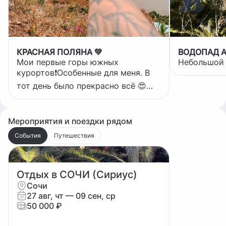
КРАСНАЯ ПОЛЯНА 💚
ВОДОПАД 
Мои первые горы южных
Небольшой 
курортов❗️Особенные для меня. В
тот день было прекрасно всё 😍
Место, в которое мне с
удовольствием хочется вернуться.
Снова и снова. Всегда❣️
Мероприятия и поездки рядом
События
Путешествия
Отдых в СОЧИ (Сириус)
Сочи
27 авг, чт
— 09 сен, ср
50 000 ₽