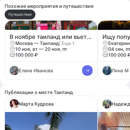
перезагрузка и выход из рутины.
Похожие мероприятия и путешествия
Пишите, скину полную программу.
Путешествия
В ноябре таиланд или вьетнам
Ищу попу
Москва — Таиланд
| Еще 1
Екатерин
10 ноя, вт — 20 ноя, пт
04 сен, п
100 000 ₽
100 000 
Елена Иванова
Лина М
Публикации о месте Таиланд
Марта Кудрова
Надежд