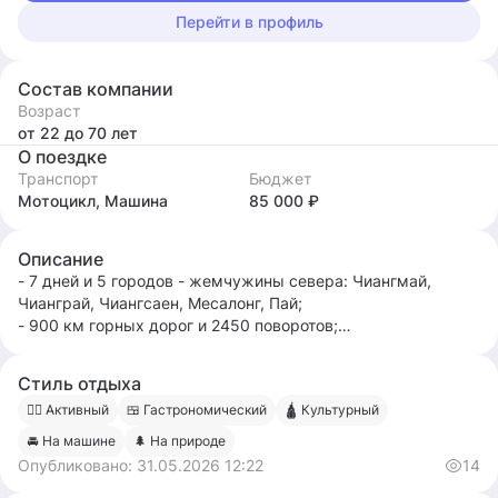
Перейти в профиль
Состав компании
Возраст
от 22
до 70
лет
О поездке
Транспорт
Бюджет
Мотоцикл, Машина
85 000 ₽
Описание
- 7 дней и 5 городов - жемчужины севера: Чиангмай,
Чианграй, Чиангсаен, Месалонг, Пай;
- 900 км горных дорог и 2450 поворотов;
- Круче знаменитого "Maehonsong Loop";
- Все топовые храмы и пару секретных, а также лучшие
Стиль отдыха
фотоспоты;
🧍‍♀️ Активный
🍱 Гастрономический
🛕 Культурный
- Романтика дорог и живые не фильтрованные впечатления;
🚘 На машине
🌲 На природе
Чайные плантации, горные серпантины, водопады, горячие
Опубликовано:
31.05.2026 12:22
14
источники, джунгли, храмы, пещеры и каньон - полная