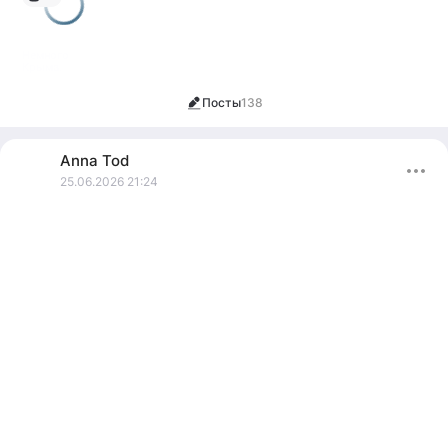
рамок простого человеческого общения!
P. P. S. Одиноких подруг тоже нет!
Немного
Крыма.
Посты
138
Anna
Tod
25.06.2026 21:24