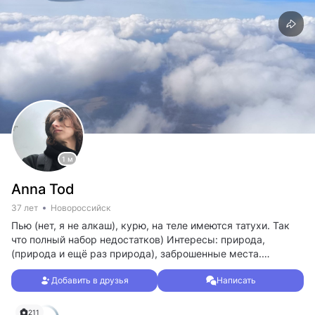
1 м
Anna Tod
37 лет
Новороссийск
Пью (нет, я не алкаш), курю, на теле имеются татухи. Так
что полный набор недостатков) Интересы: природа,
(природа и ещё раз природа), заброшенные места.
Интересуют заводы, фабрики (масштабность, а не тупо по
Добавить в друзья
Написать
стройкам попрыгать, эт не то), бункеры, пещеры
(желательно с летучими мышами и жутким эхом).
P. S. Замужем!!! Пожалуйста, не надо мне писать ВНЕ
211