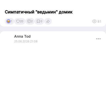
Симпатичный "ведьмин" домик
81
1
20
2
0
Anna
Tod
25.06.2026 21:08