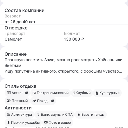
Состав компании
Возраст
от 26
до 40
лет
О поездке
Транспорт
Бюджет
Самолет
130 000 ₽
Описание
Планирую посетить Азию, можно рассмотреть Хайнань или
Вьетнам.
Ищу попутчика активного, открытого, с хорошим чувством
юмора. 😌
Если ищешь компанию для совместного отдыха, пиши🫶🏻
Стиль отдыха
🧍‍♀️ Активный
🍱 Гастрономический
💃 Клубный
🛕 Культурный
🏖 Пляжный
🏕 Походный
Активности
🕌 Архитектура
👙 Бани, сауны и СПА
🧋 Бары и танцы
🌲 Парки и усадьбы
📷 Фото и видео