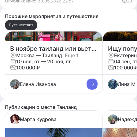
Опубликовано:
30.05.2026 22:57
28
Похожие мероприятия и путешествия
Путешествия
В ноябре таиланд или вьетнам
Ищу попу
Москва — Таиланд
| Еще 1
Екатерин
10 ноя, вт — 20 ноя, пт
04 сен, п
100 000 ₽
100 000 
Елена Иванова
Лина М
Публикации о месте Таиланд
Марта Кудрова
Надежд