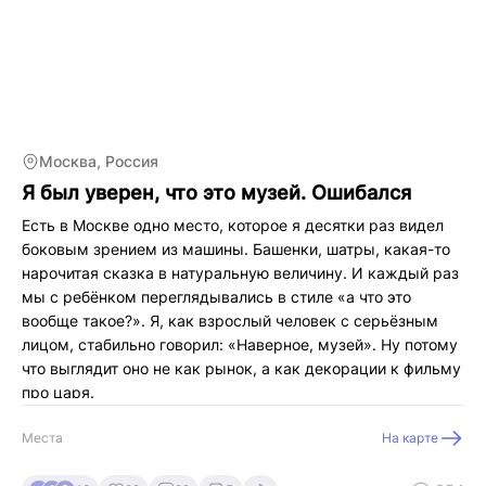
Москва, Россия
Я был уверен, что это музей. Ошибался
Есть в Москве одно место, которое я десятки раз видел
боковым зрением из машины. Башенки, шатры, какая-то
нарочитая сказка в натуральную величину. И каждый раз
мы с ребёнком переглядывались в стиле «а что это
вообще такое?». Я, как взрослый человек с серьёзным
лицом, стабильно говорил: «Наверное, музей». Ну потому
что выглядит оно не как рынок, а как декорации к фильму
про царя.
И вот однажды я всё-таки решился…
Места
На карте
Скажу честно, первое впечатление было сомнительное.
Не то чтобы «фу», но такое «всё уже подушатано, чуть