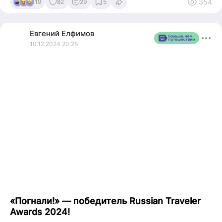
354
19
82
29
5
грязновато, и будто время здесь ходит в кроссовках 2003
года».
Евгений
Елфимов
И тут случилось главное препятствие для моего взрослого
10.12.2024 20:28
скепсиса. У ребёнка загорелись глаза. А спорить с
горящими глазами ребёнка — это как спорить с
гравитацией: можно, но выглядит глупо и заканчивается
одинаково.
И чем дальше мы шли, тем меньше мне хотелось
ухмыляться, потому что место раскрывалось слоями, как
луковица (и да, местами слёзы тоже были, но больше от
ностальгии, чем от лука).
Немного истории, чтобы понимать, почему у этой локации
такой характер. В конце 80-х здесь всё начиналось с
полулегальной торговли матрёшками и сувенирами,
причём, по легенде, это организовали ребята-борцы (вот
где настоящая «защита бренда»). А вокруг тогда был
пустырь и олимпийский долгострой — идеальные
«Погнали!» — победитель Russian Traveler
декорации для будущей барахолки.
Awards 2024!
А уже потом, в конце 90-х, появился этот «Измайловский