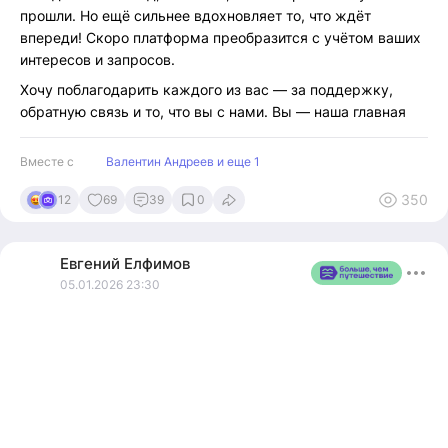
прошли. Но ещё сильнее вдохновляет то, что ждёт
впереди! Скоро платформа преобразится с учётом ваших
интересов и запросов.
Хочу поблагодарить каждого из вас — за поддержку,
обратную связь и то, что вы с нами. Вы — наша главная
движущая сила.
Вместе с
Валентин Андреев и еще 1
У меня есть маленькое, но очень личное предложение.
Напишите в комментариях к этому посту, что вам
350
12
69
39
0
нравится в «Погнали!». Или чего не хватает? Какие
эмоции вы здесь нашли? Очень важно услышать вас.
Евгений
Елфимов
Погнали в новый большой год вместе!
05.01.2026 23:30
#Погнали #Спасибо #Путешествия