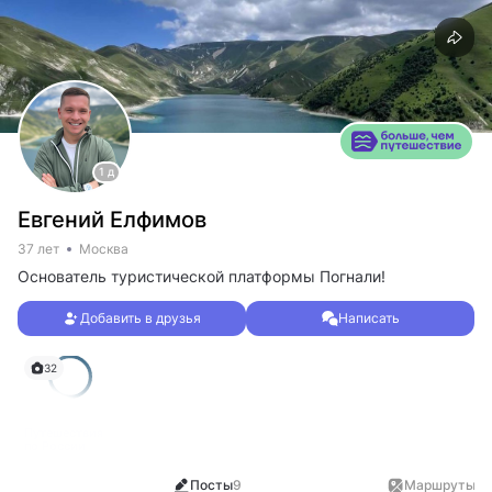
1 д
Евгений Елфимов
37 лет
Москва
Основатель туристической платформы Погнали!
Добавить в друзья
Написать
32
Путешествия
по России
Посты
9
Маршруты
2