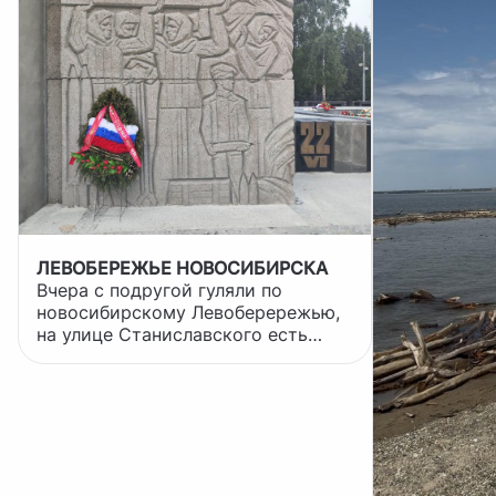
ЛЕВОБЕРЕЖЬЕ НОВОСИБИРСКА
Вчера с подругой гуляли по
новосибирскому Левоберережью,
на улице Станиславского есть
монумент Славы. Эти огромные
глыбы называются пилонами, их
пять. С одной стороны высечены
изображения, с другой - имена,
29000 имён, погибших в Великую
Отечественную.