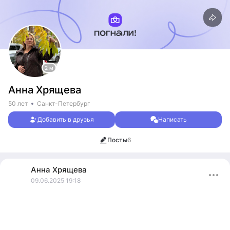
2 м
Анна Хрящева
50 лет
Санкт-Петербург
Добавить в друзья
Написать
Посты
6
Анна
Хрящева
09.06.2025 19:18