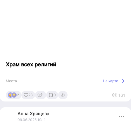
Храм всех религий
Места
На карте
161
2
23
1
0
Анна
Хрящева
09.06.2025 19:11