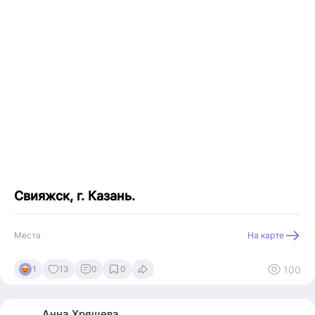
Свияжск, г. Казань.
Места
На карте
100
1
13
0
0
Анна
Хрящева