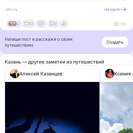
Места
На карте
161
2
23
1
0
Напиши пост и расскажи о своих
Создать
путешествиях
Казань — другие заметки из путешествий
Алексей Казанцев
Ксения