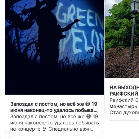
НА ВЫХОДН
РАИФСКИЙ
Раифский 
Запоздал с постом, но всё же 😅 19
монастырь о
июня наконец-то удалось побывать
Стал духов
на концерте 🤘 Специально взял
Запоздал с постом, но всё же 😅 19
всей республик
под это дело отпуск и поехали с
июня наконец-то удалось побывать
совмещаютс
девушкой в Казань. Город
на концерте 🤘 Специально взял
ухоженная 
встретил дождем и мы особо
под это дело отпуск и поехали с
воздух, тро