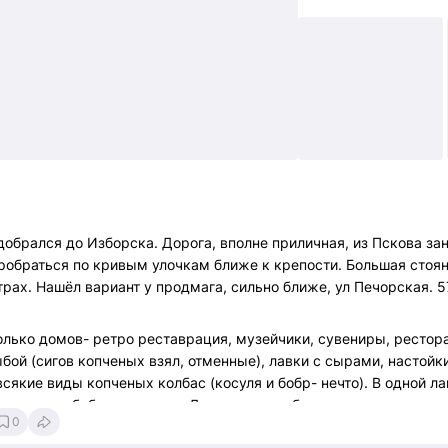
 добрался до Изборска. Дорога, вполне приличная, из Пскова за
обраться по кривым улочкам ближе к крепости. Большая стоян
рах. Нашёл вариант у продмага, сильно ближе, ул Печорская. 5
лько домов- ретро реставрация, музейчики, сувениры, рестора
ыбой (сигов копченых взял, отменные), лавки с сырами, настойк
 всякие виды копченых колбас (косуля и бобр- нечто). В одной л
ые шкуры бобра местного. Да- там везде булыжная мостовая- т
0
 хана.