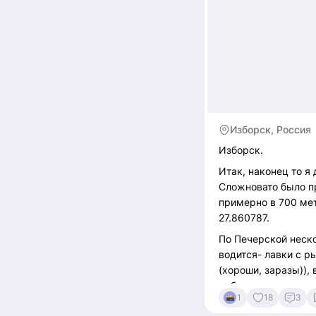
Изборск, Россия
Изборск.
Итак, наконец то я
Сложновато было пр
примерно в 700 мет
27.860787.
По Печерской неско
водится- лавки с р
(хороши, заразы)),
добротно выделанн
1
18
3
подошва! Шпилькам