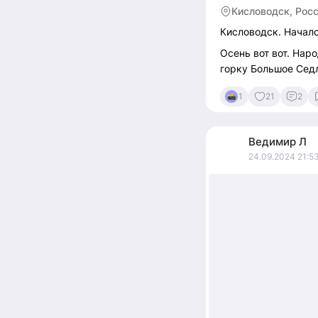
Кисловодск, Рос
Кисловодск. Начало
Осень вот вот. Нар
горку Большое Седл
1
21
2
Ведимир
Л
24.09.2024 21:5