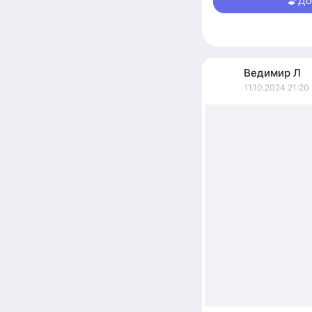
До
адекватными людьм
Ведимир
Л
11.10.2024 21:20