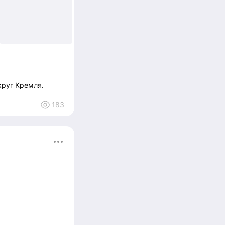
+4
круг Кремля.
183