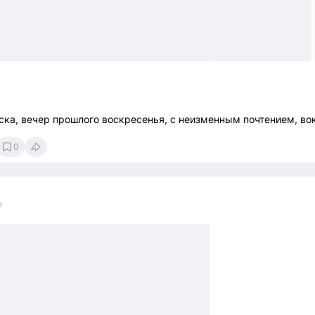
ска, вечер прошлого воскресенья, с неизменным почтением, во
0
7