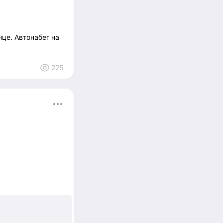
+9
нце. Автонабег на
225