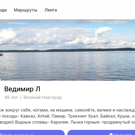
юди
Маршруты
Лента
Ведимир Л
49 лет
Великий Новгород
ж вокруг себя, ногами, на машине, самолёте, велике и наслаж
 походы- Кавказ, Алтай, Памир. Треккинг Урал, Байкал, Крым, о
и водил) Водные сплавы- Карелия. Лыжи горные- продвинутый 
чу мест посетил по работе. Я понимаю, что ещё нифига не виде
!) Интересно общаться с повидавшими или активно ведающими