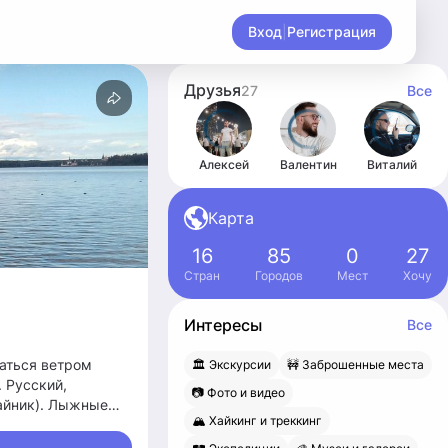
Вход
|
Регистрация
Друзья
27
Все
Алексей
Валентин
Виталий
Карта
16
85
0
27
Стран
Городов
Мест
Хочу
Интересы
Все
даться ветром
🏛 Экскурсии
🚧 Заброшенные места
. Русский,
📷 Фото и видео
чайник). Лыжные
🏔 Хайкинг и треккинг
л). Отдых должен
 жизнь и места