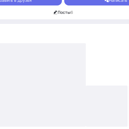
бавить в друзья
Написать
и, это высшая роскошь.
Посты
6