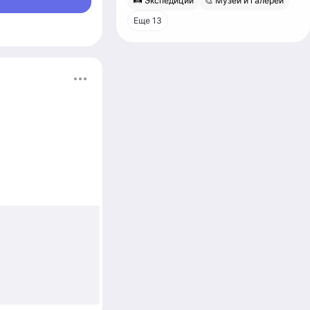
🛤 Экспедиции
🎨 Музеи и галереи
Еще 13