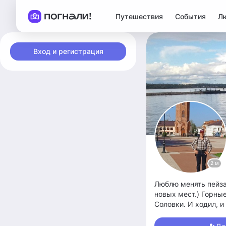
Путешествия
События
Л
Вход и регистрация
2 м
Люблю менять пейза
новых мест.) Горные
Соловки. И ходил, 
походы- Карелия. Ку
быть изнурительным