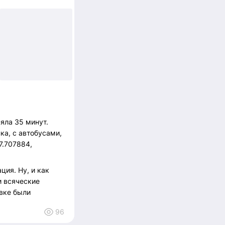
+4
няла 35 минут.
ка, с автобусами,
7.707884,
ция. Ну, и как
и всяческие
авке были
олько толстая
96