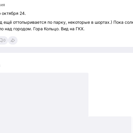
сия
 октября 24.
од ещё оттопыривается по парку, некоторые в шортах.) Пока сол
о над городом. Гора Кольцо. Вид на ГКХ.
0
3