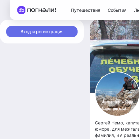
Путешествия
События
Л
Вход и регистрация
Сергей Немо, капит
юмора, для межгалак
фамилия, и я реаль