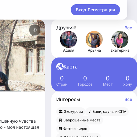
Вход
|
Регистрация
Друзья
6
Все
Адиля
Арьяна
Екатерина
Карта
0
0
0
0
Стран
Городов
Мест
Хочу
Интересы
Все
🏛 Экскурсии
👙 Бани, сауны и СПА
🚧 Заброшенные места
лишенную чувства
мо - моя настоящая
📷 Фото и видео