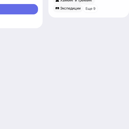
🏔 Хайкинг и треккинг
ящий момент ищу
 :-))
🛤 Экспедиции
Еще 9