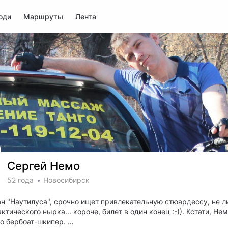
юди
Маршруты
Лента
Сергей Немо
52 года
Новосибирск
ан "Наутилуса", срочно ищет привлекательную стюардессу, не 
тического нырка... короче, билет в один конец :-)). Кстати, Не
но бербоат-шкипер.