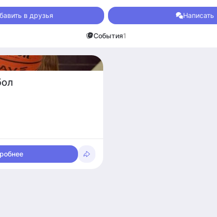
 Люблю играть в разные профессии, иногда затягивает. В насто
енаристики и режиссуры, поэтому, не упускай свой шанс, детка!
бавить в друзья
Написать
можно встретить на танцполе (танго, хастл, бачата)
События
1
бол
робнее