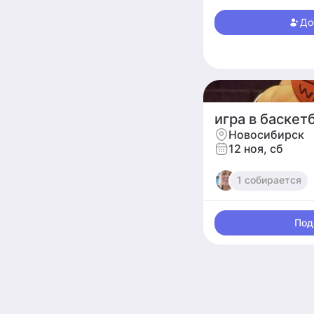
Что сказать о себе?
себя на ниве киносц
До
А ещё... меня легко 
игра в баскет
Новосибирск
12 ноя, сб
1 собирается
Под