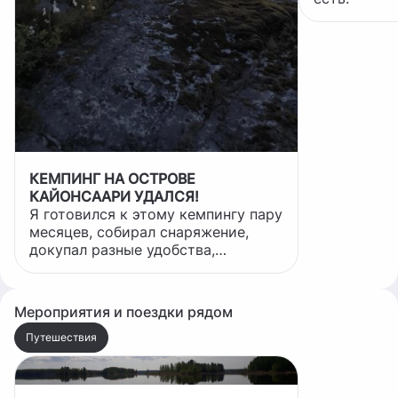
КЕМПИНГ НА ОСТРОВЕ
КАЙОНСААРИ УДАЛСЯ!
Я готовился к этому кемпингу пару
месяцев, собирал снаряжение,
докупал разные удобства,
оповестил друзей. Точно знал что
буду ставить лагерь на третьем
пляже, там мало туристов, не так
Мероприятия и поездки рядом
сильно ветер по сравнению с
открытыми пляжами которые
Путешествия
находятся с видом на открытую
ладогу , местечко уютное и от него
близко до всех