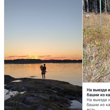
На выезде 
башни из ка
есть.
На выезде 
башни из к
есть.