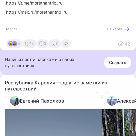
https://t.me/morethantrip_ru
https://max.ru/morethantrip_ru
Места
На карте
42
4
14
0
0
Напиши пост и расскажи о своих
Создать
путешествиях
Республика Карелия — другие заметки из
путешествий
Евгений Пахолков
Алексе