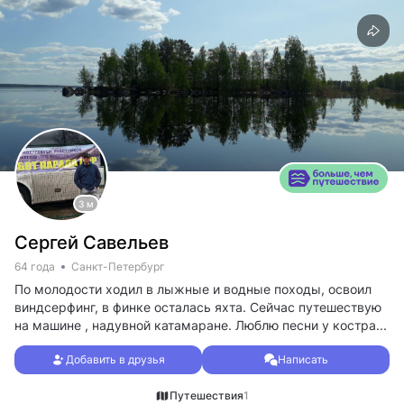
3 м
Сергей Савельев
64 года
Санкт-Петербург
По молодости ходил в лыжные и водные походы, освоил
виндсерфинг, в финке осталась яхта. Сейчас путешествую
на машине , надувной катамаране. Люблю песни у костра...
Добавить в друзья
Написать
Путешествия
1