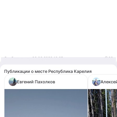
Опубликовано:
03.03.2026 10:25
32
Публикации о месте Республика Карелия
Евгений Пахолков
Алексе