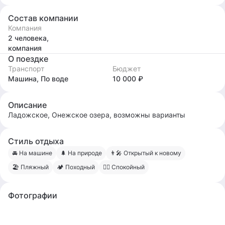
Состав компании
Компания
2 человека,
компания
О поездке
Транспорт
Бюджет
Машина, По воде
10 000 ₽
Описание
Ладожское, Онежское озера, возможны варианты
Стиль отдыха
🚘 На машине
🌲 На природе
👨‍🎤 Открытый к новому
🏖 Пляжный
🏕 Походный
🧍‍♂️ Спокойный
Фотографии