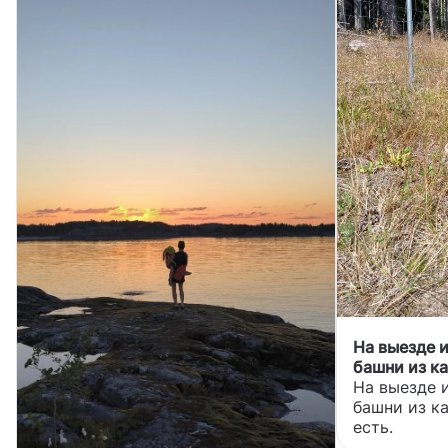
На выезде 
башни из ка
есть.
На выезде 
башни из к
есть.