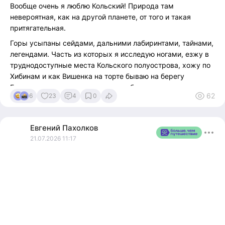
Вообще очень я люблю Кольский! Природа там
невероятная, как на другой планете, от того и такая
притягательная.
Горы усыпаны сейдами, дальними лабиринтами, тайнами,
легендами. Часть из которых я исследую ногами, езжу в
труднодоступные места Кольского полуострова, хожу по
Хибинам и как Вишенка на торте бываю на берегу
Баренцева моря, мне простор необходим как воздух, в
62
6
23
4
0
таких местах дух свободы ярче, интерес насыщенней,
любопытство раскрывается и тянет к новым открытиям.
Так я узнал что часть сейдов и лабиринтов до сих пор
Евгений
Пахолков
имеют силу, с некоторыми лучше не взаимодействовать, а
21.07.2026 11:17
некоторые стоят пустые, просто камни..
Каждый раз получаю ценный опыт, знания и уезжаю
переваривать открытия. Вообще хочу возить с собой
небольшие группы кому интересно не просто ставить
галочку на карте "я тут был", а вместе разбирать
различные гипотезы, настраиваться на местность и
исследовать древние тайны.