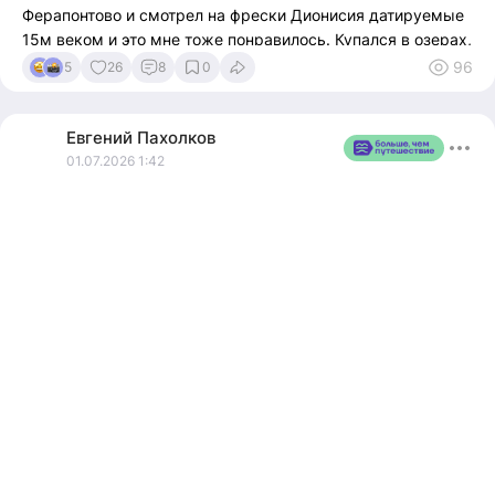
Ферапонтово и смотрел на фрески Дионисия датируемые
15м веком и это мне тоже понравилось. Купался в озерах,
ходил на гору Мауру в Горицах, попил воды из источника
96
5
26
8
0
в Горицком женском монастыре, учился у травницы
собирать душицу на цыпиной горе, побыл на земле
предков в самом сердце русского севера. Мне ну
Евгений
Пахолков
ооочень понравилось поспать в апи домике на пчелиных
01.07.2026 1:42
ульях и поля, бескрайние, холмистые, заливные, по
каждому погулял, впитал в себя красоту.