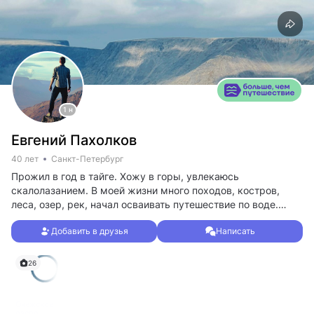
1 н
Евгений Пахолков
40 лет
Санкт-Петербург
Прожил в год в тайге. Хожу в горы, увлекаюсь
скалолазанием. В моей жизни много походов, костров,
леса, озер, рек, начал осваивать путешествие по воде.
Проехал на машине от чёрного моря до баренцева. Ищу
Добавить в друзья
Написать
новые для себя маршруты. Буду рад знакомству и обмену
впечатлениями от пройденного.
26
Онежское
озеро