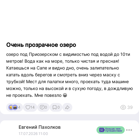
Вдруг тут кому нибудь откликнется, пишите, обсудим. В
планах заброска на нехоженные острова белого моря, где
сохранились древние лабиринты, посетить волосяную
гору, и много красоты северной тундры!
Очень прозрачное озеро
озеро под Приозерском с видимостью под водой до 10ти
метров! Вода как на море, только чистая и пресная!
Катаешься на Сапе и видно дно, очень залипательно
катать вдоль берегов и смотреть вниз через маску с
трубкой! Мест для палатки много, проехать туда машине
можно, только на высокой и в сухую погоду, в дождливую
не проехать. Мне повезло 😀
39
4
14
0
0
Евгений
Пахолков
17.07.2026 11:00