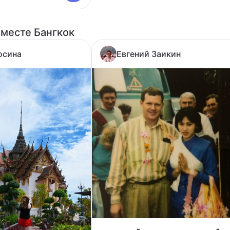
 месте Бангкок
осина
Евгений Заикин