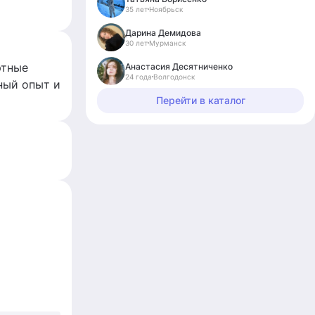
35 лет
Ноябрьск
Дарина Демидова
30 лет
Мурманск
ртные
Анастасия Десятниченко
24 года
Волгодонск
ный опыт и
Перейти в каталог
ангсаен,