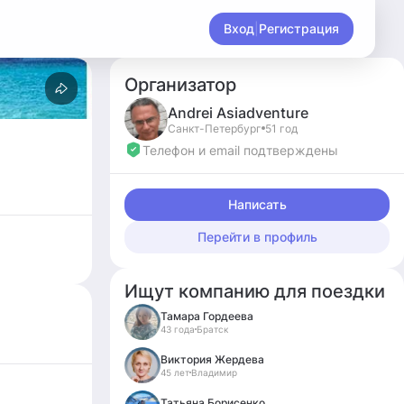
Вход
|
Регистрация
Организатор
Andrei
Asiadventure
Санкт-Петербург
51 год
Телефон и email подтверждены
Написать
Перейти в профиль
Ищут компанию для поездки
Тамара Гордеева
43 года
Братск
Виктория Жердева
45 лет
Владимир
Татьяна Борисенко