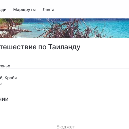
юди
Маршруты
Лента
тешествие по Таиланду
сенье
й, Краби
та
нии
Бюджет