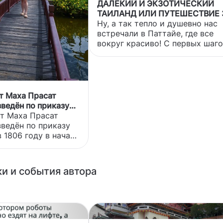
ДАЛЕКИЙ И ЭКЗОТИЧЕСКИЙ
ТАИЛАНД ИЛИ ПУТЕШЕСТВИЕ 
ТРИ МОРЯ. ЧАСТЬ 2
Ну, а так тепло и душевно нас
встречали в Паттайе, где все
вокруг красиво! С первых шаг
ты сразу попадаешь в сказку, г
тебе говорят этак ласково и
проникновенно (почти шепотом
заплати вот за это, а потом за 
и будь счастлив все время, пок
т Маха Прасат
отдыхаешь. Счастье то оно ря
ведён по приказу
но за деньги. Самое быстрое, д
 1806 году в начале
ит Маха Прасат
дешевое передвижение вот на
осин, ставшей
ведён по приказу
таких такси – Тук-туках. Их ве
истории страны. ✨
в 1806 году в начале
много и стоимость за услуги – 
мысел был поис
осин, ставшей
просто с
истории страны. ✨
мысел был поистине
и и события автора
создатели
елать дворец не
итого дворца
в Аюттайе. 🤴 Хотя
таб оказался чуть