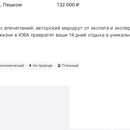
е, Пешком
132 000 ₽
 впечатлений, авторский маршрут от экспата и экспе
жизни в ЮВА превратят ваши 14 дней отдыха в уникаль
9.11-12.12
трономический
🌲 На природе
🏖 Пляжный
даты по запросу.
ие программы в г. Бангкок.
, Чиангмай, район золотого треугольника (Чианграй, Чи
 конечно же Краби на Андаманском побережье.
h/Bolshoe-puteshestvie-po-Tailandu-08-29