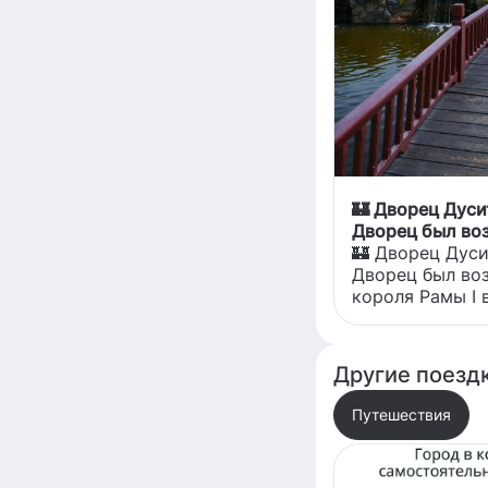
🏰 Дворец Дуси
Дворец был воз
короля Рамы I в
🏰 Дворец Дус
эпохи Раттанак
Дворец был воз
новой вехой в 
короля Рамы I 
Изначально за
эпохи Раттанак
новой вехой в 
Изначально за
Другие поездк
амбициозным: 
планировали сд
Путешествия
меньше знамен
Сурият Амарин 
итоговый масш