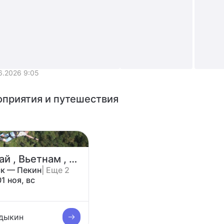
6.2026 9:05
+4
приятия и путешествия
Поездка Китай , Вьетнам , Таиланд лето-осень 2026
к — Пекин
| Еще 2
01 ноя, вс
рдыкин