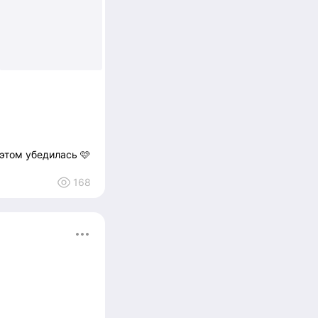
+4
 этом убедилась 🩷
168