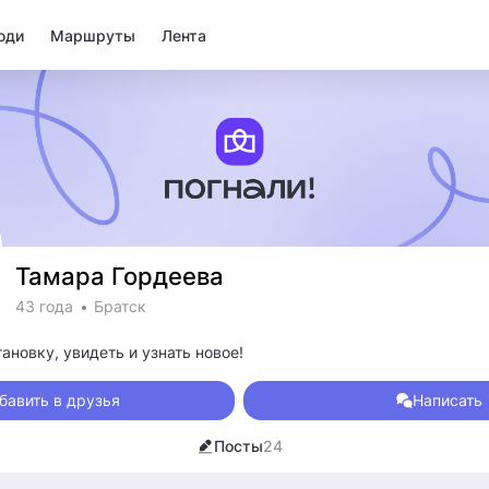
юди
Маршруты
Лента
Тамара Гордеева
43 года
Братск
новку, увидеть и узнать новое!
бавить в друзья
Написать
Посты
24