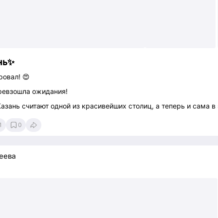
нь✨
ровал! 😍
превзошла ожидания!
 Казань считают одной из красивейших столиц, а теперь и сама в
1
0
еева