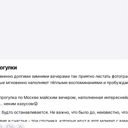
огулки
именно долгими зимними вечерами так приятно листать фотогр
рые мгновенно наполняют тёплыми воспоминаниями и пробуждаю
прогулка по Москве майским вечером, наполненная интересней
.. неким казусом😜
будто останавливается. Не важно, что было до, неизвестно, что
вие и счастье - три спутника, которые идут в этот момент с ва
0
0