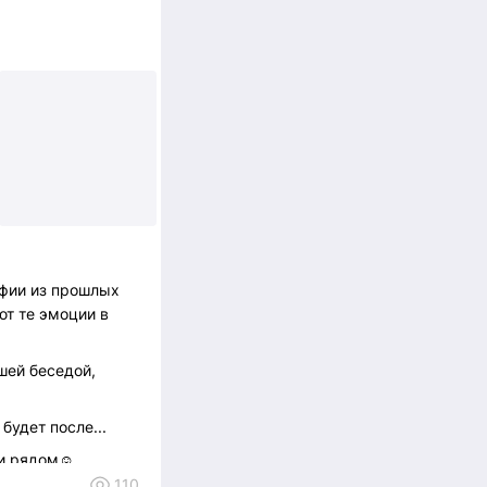
афии из прошлых
т те эмоции в
шей беседой,
 будет после...
ми рядом☺️
110