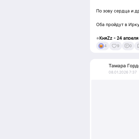
По зову сердца и д
Оба пройдут в Ирк
⭐️
КняZz - 24 апреля
⭐️Баста - 20-21 мая
4
9
0
Закладываем 1-2 д
Тамара
Горд
чтобы вдоволь нагу
08.01.2026 7:37
гастробрендов✔️
В общем, если хоти