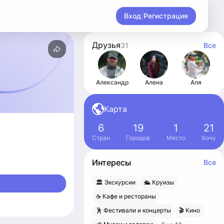
Вход
|
Регистрация
Друзья
31
Все
Александр
Алена
Аля
Карта
6
19
1
21
Стран
Городов
Место
Хочу
Интересы
Все
🏛 Экскурсии
🛳 Круизы
☕️ Кафе и рестораны
🕺 Фестивали и концерты
🎬 Кино