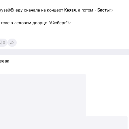
рузей😃 еду сначала на концерт
Князя
, а потом -
Басты
✨
утске в ледовом дворце "Айсберг"✨
0
ня ДО и столько же - ПОСЛЕ,
еева
ляться по Иркутску, съездить на Байкал, наесться омулька и пр
те разделить с нами этот крутой движ в столице Приангарья, ку