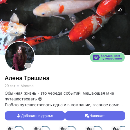
1 н
Алена Тришина
29 лет
Москва
Обычная жизнь - это череда событий, мешающая мне
путешествовать 😌
Люблю путешествовать одна и в компании, главное само
путешествие
Добавить в друзья
Написать
Идеальный формат путешествия для меня - совмещение
активного и расслабленного темпа. Буду рада найти
попутчиц для совместных поездок в разные уголки нашей
5
54
65
30
42