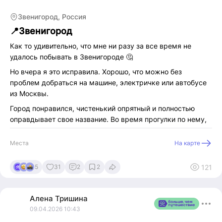
Звенигород, Россия
📍Звенигород
Как то удивительно, что мне ни разу за все время не
удалось побывать в Звенигороде 🤔
Но вчера я это исправила. Хорошо, что можно без
проблем добраться на машине, электричке или автобусе
из Москвы.
Город понравился, чистенький опрятный и полностью
оправдывает свое название. Во время прогулки по нему,
почти всегда меня сопровождал звон колоколов соборов
и церквей поблизости. Это придало некий шарм прогулке
Места
На карте
🥰
В музей русского десерта я решила не идти, отзывы были
121
5
31
2
2
в основном отрицательные после посещения мастер
классов там, поэтому прогулка была неспешной.
Алена
Тришина
Понравились выставки в Звенигородском Манеже.
09.04.2026 10:43
Хорошо, что там есть возможность взять аудиогид и по