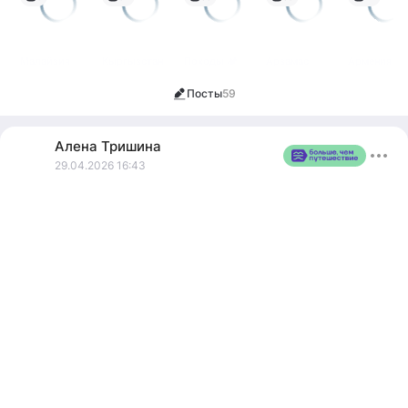
планеты
Малайзия
Кыргызстан
Походы 🏕️
Арзамас
Армения
Посты
59
Алена
Тришина
29.04.2026 16:43