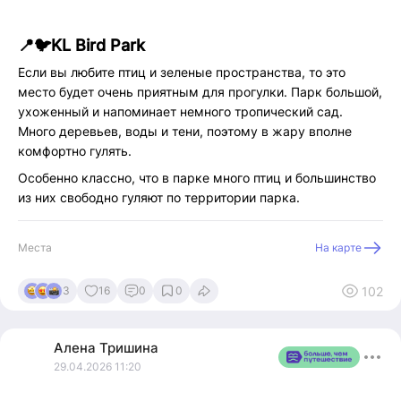
📍🐦KL Bird Park
Если вы любите птиц и зеленые пространства, то это
место будет очень приятным для прогулки. Парк большой,
ухоженный и напоминает немного тропический сад.
Много деревьев, воды и тени, поэтому в жару вполне
комфортно гулять.
Особенно классно, что в парке много птиц и большинство
из них свободно гуляют по территории парка.
Можно поближе познакомиться с милейшими попугаями и
совершенно за символическую цену напоить их молоком
Места
На карте
с медом, они будут этому рады и не побояться походить
по вам, словно по пешеходной тропинке 😍
102
3
16
0
0
Алена
Тришина
29.04.2026 11:20