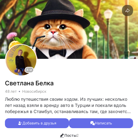
4 м
Светлана Белка
48 лет
Новосибирск
Люблю путешествия своим ходом. Из лучших: несколько
лет назад взяли в аренду авто в Турции и поехали вдоль
побережья в Стамбул, останавливаясь там, где захочется.
Бродили по улицам и достопримечательностям, купались в
Добавить в друзья
Написать
море. С удовольствием повторила бы такой формат в
Таиланде ❤️
Посты
2