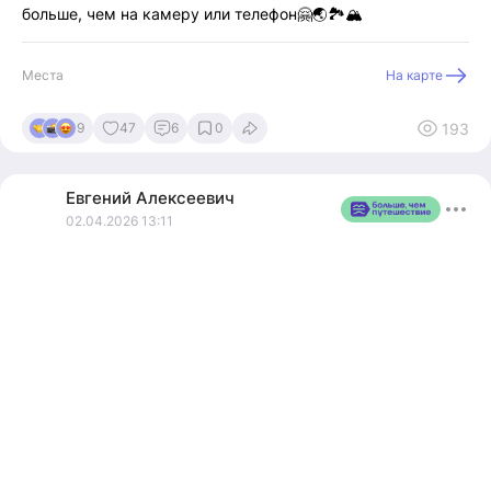
больше, чем на камеру или телефон🤗🌏🏞️🏔️
Места
На карте
193
9
47
6
0
Евгений
Алексеевич
02.04.2026 13:11