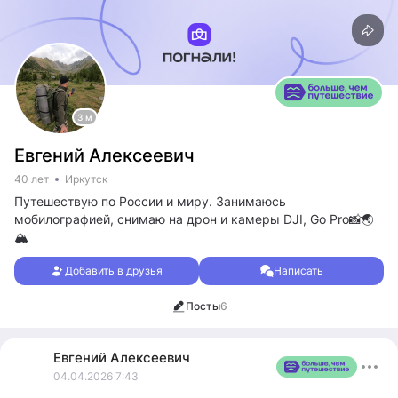
3 м
Евгений Алексеевич
40 лет
Иркутск
Путешествую по России и миру. Занимаюсь
мобилографией, снимаю на дрон и камеры DJI, Go Pro📸🌏
🏔️
Добавить в друзья
Написать
Посты
6
Евгений
Алексеевич
04.04.2026 7:43