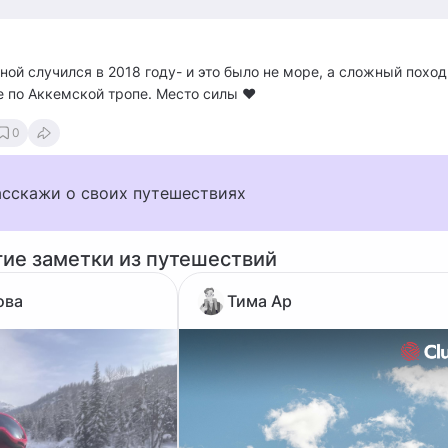
ной случился в 2018 году- и это было не море, а сложный поход
ае по Аккемской тропе. Место силы ❤️
0
асскажи о своих путешествиях
гие заметки из путешествий
ова
Тима Ар