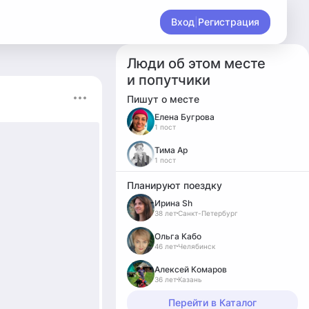
Вход
|
Регистрация
Люди об этом месте
и попутчики
Пишут о месте
Елена Бугрова
1 пост
Тима Ар
1 пост
Планируют поездку
Ирина Sh
38 лет
Санкт-Петербург
Ольга Кабо
46 лет
Челябинск
Алексей Комаров
36 лет
Казань
Перейти в Каталог