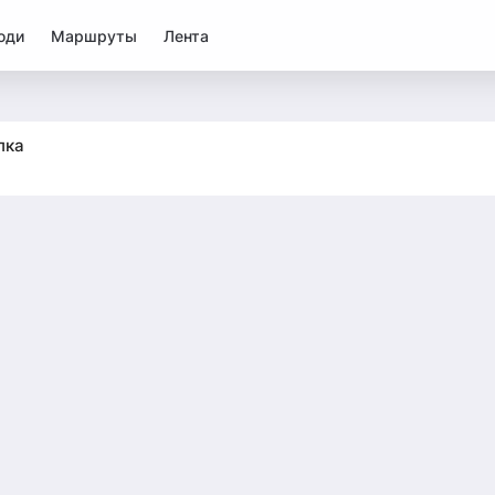
юди
Маршруты
Лента
лка