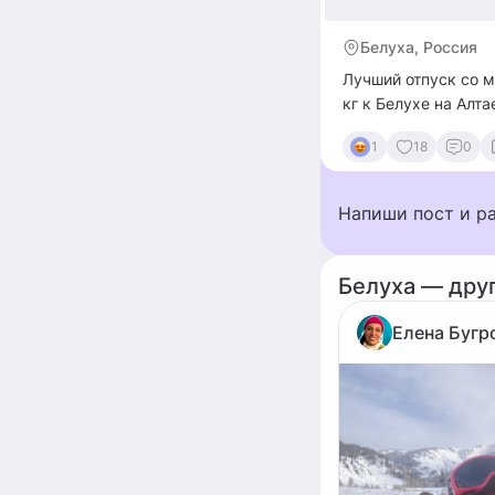
Белуха, Россия
Лучший отпуск со м
кг к Белухе на Алт
1
18
0
Напиши пост и р
Белуха — дру
Елена Бугр