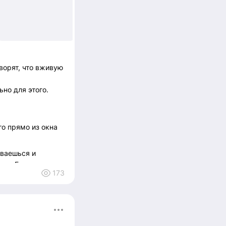
ворят, что вживую
ьно для этого.
го прямо из окна
иваешься и
вие. Бесспорно.
173