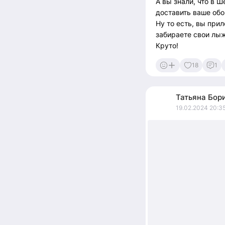
А вы знали, что в 
доставить ваше об
Ну то есть, вы при
забираете свои лыж
Круто!
18
1
Татьяна
Бор
19.02.2024 20:3