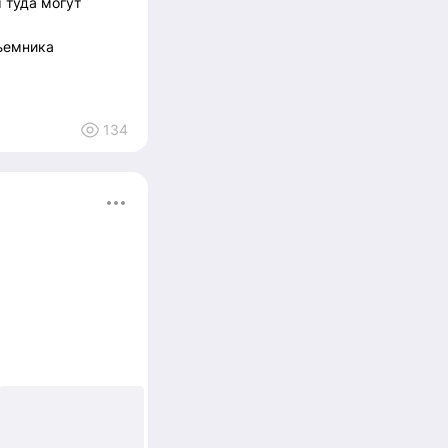
 туда могут
дъемника
134