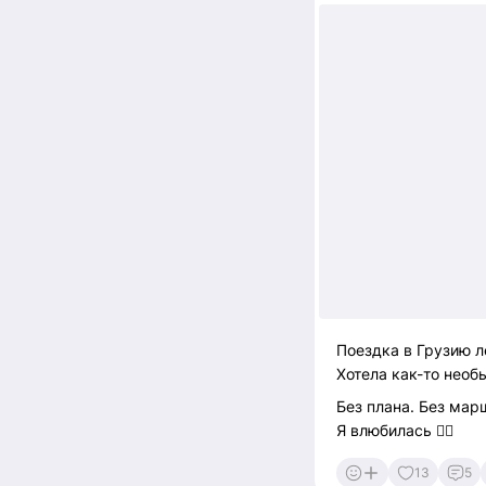
Поездка в Грузию 
Хотела как-то необ
Без плана. Без мар
Я влюбилась ❤️‍🔥
13
5