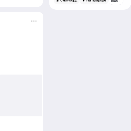
🏂 Сноуборд
🌲 На природе
Еще 1