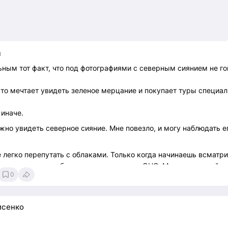
я
ным тот факт, что под фотографиями с северным сиянием не го
кто мечтает увидеть зеленое мерцание и покупает туры специал
 иначе.
ожно увидеть северное сияние. Мне повезло, и могу наблюдать е
е легко перепутать с облаками. Только когда начинаешь всматр
 движение на небе, понимаешь, что это ОНО. Магическое дейст
0
к, как на фото.
исенко
0