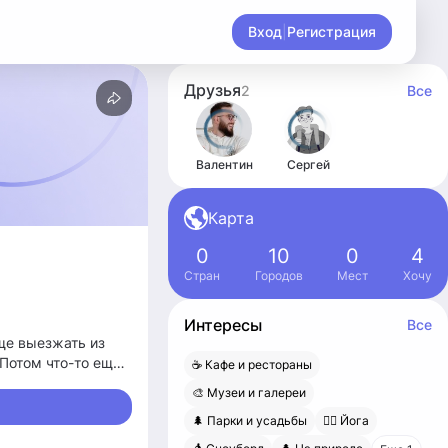
Вход
|
Регистрация
Друзья
2
Все
Валентин
Сергей
Карта
0
10
0
4
Стран
Городов
Мест
Хочу
Интересы
Все
аще выезжать из
 Потом что-то еще
☕️ Кафе и рестораны
🎨 Музеи и галереи
🌲 Парки и усадьбы
🧘‍♀️ Йога