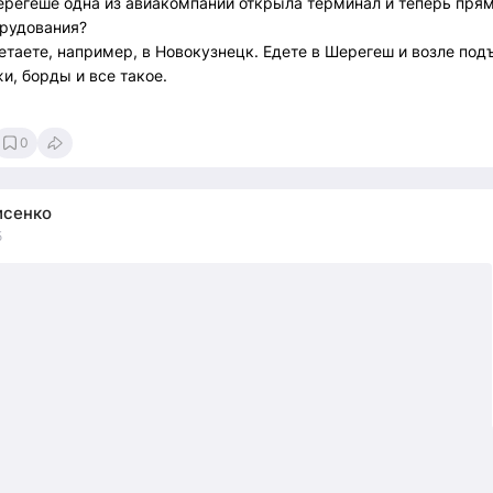
Шерегеше одна из авиакомпаний открыла терминал и теперь прям
орудования?
летаете, например, в Новокузнецк. Едете в Шерегеш и возле по
и, борды и все такое.
0
исенко
5