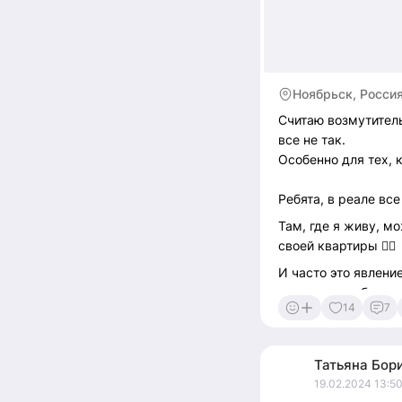
Ноябрьск, Росси
Считаю возмутитель
все не так.
Особенно для тех, 
Ребята, в реале все
Там, где я живу, м
своей квартиры 👌🏻
И часто это явлени
замечать необычное
14
7
Но совершенно не та
Татьяна
Бор
19.02.2024 13:5