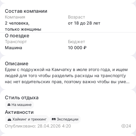
Состав компании
Компания
Возраст
2 человека,
от 18
до 28
лет
только женщины
О поездке
Транспорт
Бюджет
Машина
10 000 ₽
Описание
Едем с подружкой на Камчатку в июле этого года, и ищем
людей для того чтобы разделить расходы на транспорт(у
нас нет водительских прав, поэтому важно чтобы вы умели
водить). В целом план у нас довольно плавающий, готовы к
компромиссам ;)
Стиль отдыха
🚘 На машине
Активности
🏔 Хайкинг и треккинг
🛤 Экспедиции
Опубликовано:
28.04.2026 4:20
24