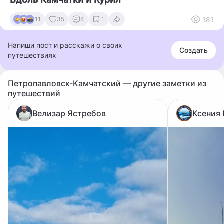
181
11
35
4
1
Напиши пост и расскажи о своих
Создать
путешествиях
Петропавловск-Камчатский — другие заметки из
путешествий
Велизар Ястребов
Ксения