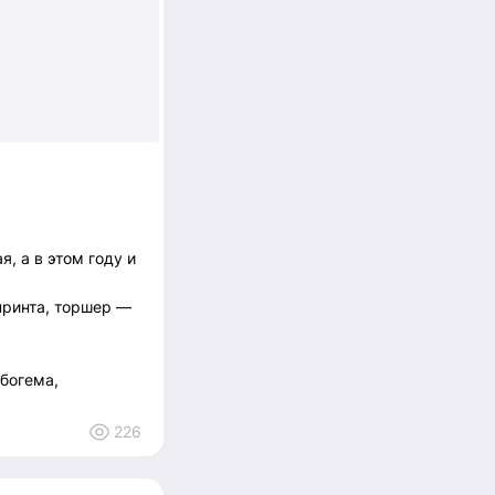
я, а в этом году и
принта, торшер —
 богема,
226