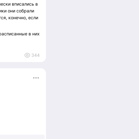
чески вписались в
ики они собрали
ся, конечно, если
 расписанные в них
ьно сходите — это
344
похвастаться