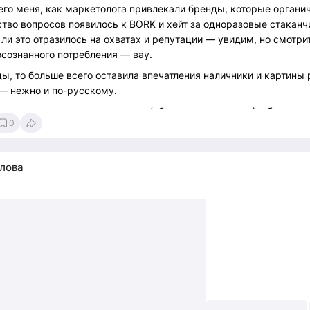
его меня, как маркетолога привлекали бренды, которые органи
во вопросов появилось к BORK и хейт за одноразовые стаканч
 ли это отразилось на охватах и репутации — увидим, но смотрит
осознанного потребления — вау.
ды, то больше всего оставила впечатления наличники и картины
— нежно и по-русскому.
ве и попадете на дни выставки (обычно идет три дня), обязател
0
 музеи, но это чисто коммерческая история для вашего дома и 
лова