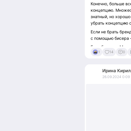
Конечно, больше вс
концепцию. Множест
знатный, но хорошо
убрать концепцию 
Если не брать брен
с помощью бисера 
Если будете в Моск
1
14
0
ничем не хуже, чем
перед друзьями.
Ирина
Кирил
26.09.2024 0:09