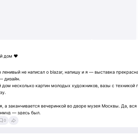
й дом ❤️
 ленивый не написал о blazar, напишу и я — выставка прекрасна
— дизайн.
 дом несколько картин молодых художников, вазы с техникой 
азу.
я, а заканчивается вечеринкой во дворе музея Москвы. Да, вся
шнмуд — здесь был.
0
ем году — ходите!