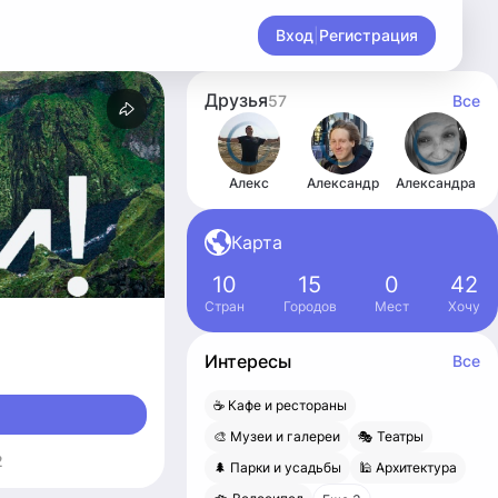
Вход
|
Регистрация
Друзья
57
Все
Алекс
Александр
Александра
Карта
10
15
0
42
Стран
Городов
Мест
Хочу
Интересы
Все
☕️ Кафе и рестораны
🎨 Музеи и галереи
🎭 Театры
2
🌲 Парки и усадьбы
🕌 Архитектура