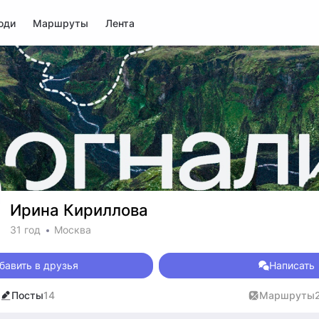
юди
Маршруты
Лента
Ирина Кириллова
31 год
Москва
бавить в друзья
Написать
Посты
14
Маршруты