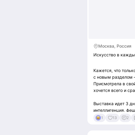
Москва, Россия
Искусство в кажды
Кажется, что только
с новым разделом 
Присмотрела в свой
хочется всего и ср
Выставка идет 3 дн
интеллигенция, фе
1
13
2
Будет и в следующ