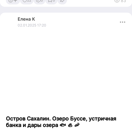
83
22
0
0
Елена
К
02.01.2025 17:20
Остров Сахалин. Озеро Буссе, устричная
банка и дары озера 🐟 🦪 🦐