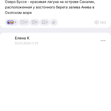
Озеро Буссе - красивая лагуна на острове Сахалин,
расположенная у восточного берега залива Анива в
Охотском море
163
4
27
0
0
Елена
К
02.01.2025 11:27