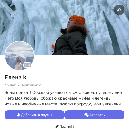
4 м
Елена К
45 лет
Волгодонск
Всем привет! Обожаю узнавать что-то новое, путешествия
- это моя любовь, обожаю красивые мифы и легенды,
новые и необычные места, люблю природу, мои увлечение
- фотография и танцы!
Добавить в друзья
Написать
Посты
12