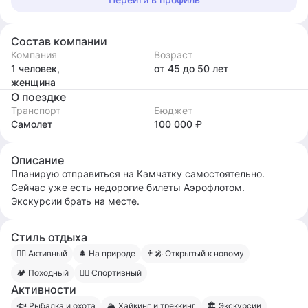
Состав компании
Компания
Возраст
1 человек,
от 45
до 50
лет
женщина
О поездке
Транспорт
Бюджет
Самолет
100 000 ₽
Описание
Планирую отправиться на Камчатку самостоятельно.
Сейчас уже есть недорогие билеты Аэрофлотом.
Экскурсии брать на месте.
Стиль отдыха
🧍‍♀️ Активный
🌲 На природе
👨‍🎤 Открытый к новому
🏕 Походный
🚴‍♀️ Спортивный
Активности
🐟 Рыбалка и охота
🏔 Хайкинг и треккинг
🏛 Экскурсии