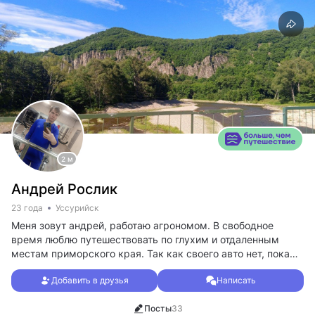
2 м
Андрей Рослик
23 года
Уссурийск
Меня зовут андрей, работаю агрономом. В свободное
время люблю путешествовать по глухим и отдаленным
местам приморского края. Так как своего авто нет, пока
что путешествовать нет возможности. Но я бы хотел найти
Добавить в друзья
Написать
попутчика, с кем можно поехать куда глаза глядят или
попасть в туристическую группу и отправиться в поход.
Посты
33