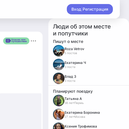
Вход
|
Регистрация
Люди об этом месте
и попутчики
Пишут о месте
Roza Vetrov
5 постов
Екатерина Ч
3 поста
Влад З
3 поста
Планируют поездку
Татьяна А
36 лет
Пермь
Екатерина Боронина
27 лет
Москва
Ксения Трофимова