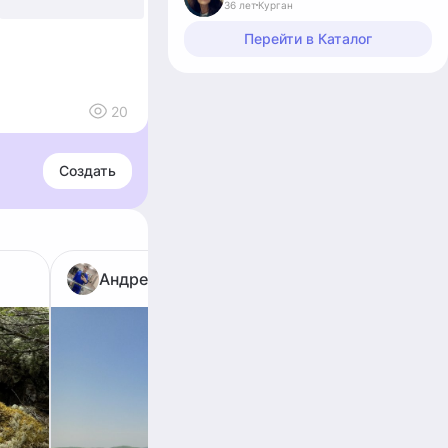
36 лет
Курган
Перейти в Каталог
20
Создать
Андрей Рослик
Анд
Лазовс
Лазовс