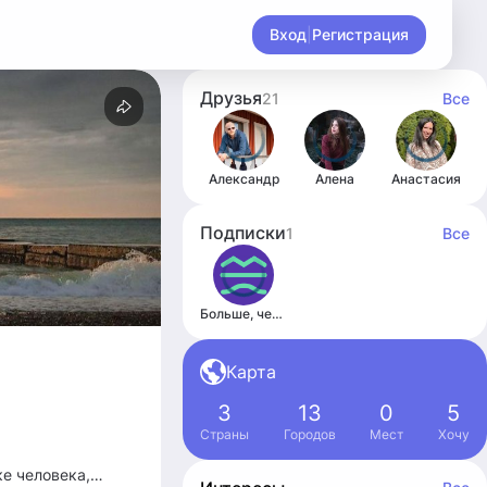
Вход
|
Регистрация
Друзья
21
Все
Александр
Алена
Анастасия
Подписки
1
Все
Больше, чем путешествие
Карта
3
13
0
5
Страны
Городов
Мест
Хочу
ке человека,