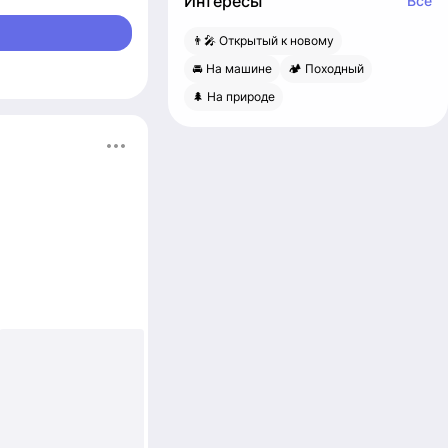
Интересы
Все
ценю тишину)
👨‍🎤 Открытый к новому
🚘 На машине
🏕 Походный
🌲 На природе