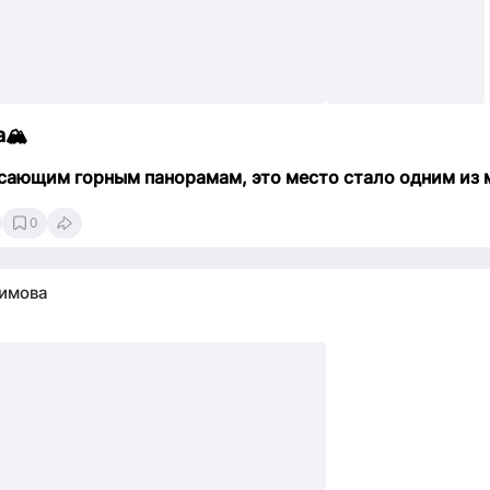
🏔️
сающим горным панорамам, это место стало одним из
0
имова