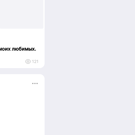
+2
 моих любимых.
121