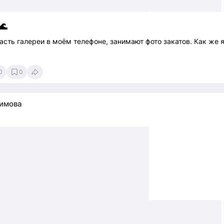
🌊
сть галереи в моём телефоне, занимают фото закатов. Как же 
0
0
имова