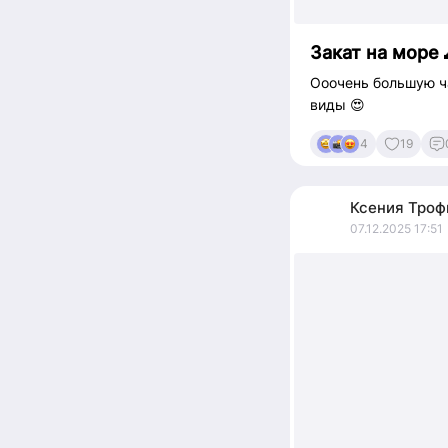
Закат на море 
Ооочень большую ча
виды 😍
4
19
Ксения
Троф
07.12.2025 17:51