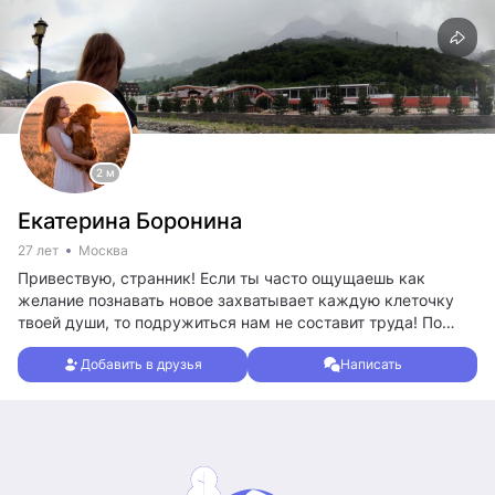
2 м
Екатерина Боронина
27 лет
Москва
Привествую, странник! Если ты часто ощущаешь как
желание познавать новое захватывает каждую клеточку
твоей души, то подружиться нам не составит труда! По
жизни я интроверт, люблю уединение, но жажда новых
Добавить в друзья
Написать
впечатлений никогда не спит во мне. Люблю природу и моя
душа стремится к ней. Люблю искусство, вино,
инструментальную музыку и хорошую литературу. Люблю
Росиию и мечтаю увидеть воочию каждый её уголок.
Напиши мне и мы непременно найдем способ разбавить
будни новыми незабываемыми впечатлениями!