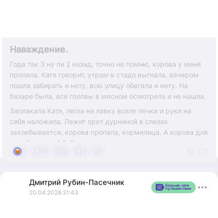
подаренные цветы в холодном хрустале, в неоплаканном
страданье.
Ты - слепое молчание.
Наваждение.
Года так 3 ну ли 2 назад, точно не помню, корова у меня
пропала. Катя говорит, утром в стадо выгнала, вечером
пошла забирать и нету, всю улицу обегала и нету. На
базаре была, все головы в мясном осмотрела и не нашла.
Заплакала Катя, легла на лавку возле печки и руки на
себя наложила. Лежит орет дурниной в слезах
захлебывается, корова пропала, кормилица. А корова для
нашей русской бабы- все, единственно, ну как для
177
1
28
2
0
мужика лошадь. В корове для нее все земное богатство и
нереализованная любовь к природе. Одна утеха в корове
-то, и забота.
Дмитрий
Рубин-Пасечник
Корова была хорошая, пестрая, вся в теле, с наетыми
20.04.2026 21:43
боками, высокая ростом, а морда у нее была как у
ебипетсково сфинкса- торчком, нам с Катькой ее папка