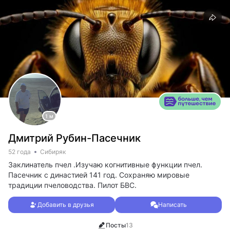
1 м
Дмитрий Рубин-Пасечник
52 года
Сибиряк
Заклинатель пчел .Изучаю когнитивные функции пчел.
Пасечник с династией 141 год. Сохраняю мировые
традиции пчеловодства. Пилот БВС.
Добавить в друзья
Написать
Посты
13