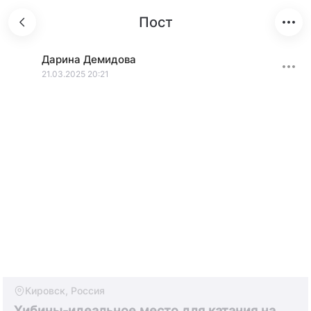
Пост
Дарина
Демидова
21.03.2025 20:21
Кировск, Россия
Хибины-идеальное место для катания на