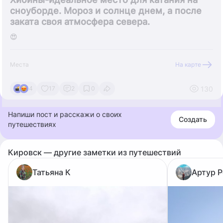
сноуборде. Мороз и солнце днем, а после
заката своя атмосфера севера.
😍
Места
На карте
130
4
17
2
0
Напиши пост и расскажи о своих
Создать
путешествиях
Кировск — другие заметки из путешествий
Татьяна К
Артур 